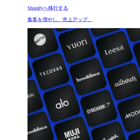
Shopifyへ移行する
集客を増やし、売上アップ。