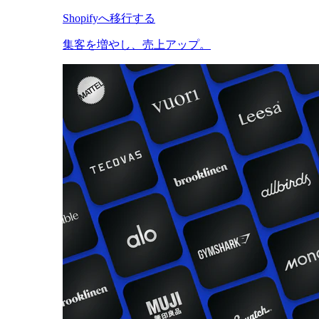
Shopifyへ移行する
集客を増やし、売上アップ。