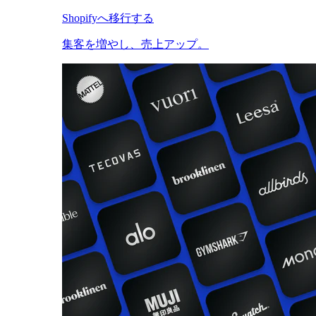
Shopifyへ移行する
集客を増やし、売上アップ。