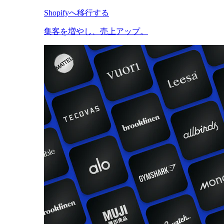
Shopifyへ移行する
集客を増やし、売上アップ。