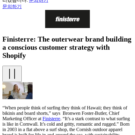
리겠습니다.
문의하기
문의하기
Finisterre: The outerwear brand building
a conscious customer strategy with
Shopify
“When people think of surfing they think of Hawaii; they think of
bikinis and board shorts,” says Bronwen Foster-Butler, Chief
Marketing Officer at
Finisterre
. “It’s a stark contrast to what surfing
is like in Cornwall. It’s cold and gritty, romantic and rugged.” Born
in 2003 in a flat above a surf shop, the Cornish outdoor apparel
brand is built for life in and around the sea, with sustainability