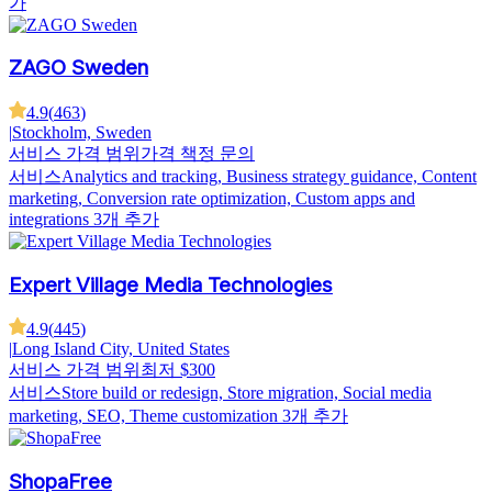
가
ZAGO Sweden
4.9
(
463
)
|
Stockholm, Sweden
서비스 가격 범위
가격 책정 문의
서비스
Analytics and tracking, Business strategy guidance, Content
marketing, Conversion rate optimization, Custom apps and
integrations
3개 추가
Expert Village Media Technologies
4.9
(
445
)
|
Long Island City, United States
서비스 가격 범위
최저 $300
서비스
Store build or redesign, Store migration, Social media
marketing, SEO, Theme customization
3개 추가
ShopaFree