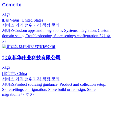
Comerix
신규
|
Las Vegas, United States
서비스 가격 범위
가격 책정 문의
서비스
Custom apps and integrations, Systems integration, Custom
domain setup, Troubleshooting, Store settings configuration
3개 추
가
北京菲华伟业科技有限公司
신규
|
北京市, China
서비스 가격 범위
가격 책정 문의
서비스
Product sourcing guidance, Product and collection setup,
Store settings configuration, Store build or redesign, Store
migration
3개 추가