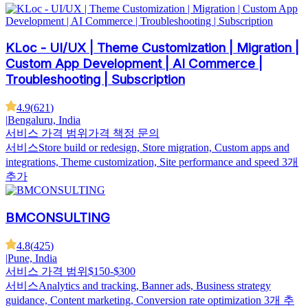
KLoc - UI/UX | Theme Customization | Migration |
Custom App Development | AI Commerce |
Troubleshooting | Subscription
4.9
(
621
)
|
Bengaluru, India
서비스 가격 범위
가격 책정 문의
서비스
Store build or redesign, Store migration, Custom apps and
integrations, Theme customization, Site performance and speed
3개
추가
BMCONSULTING
4.8
(
425
)
|
Pune, India
서비스 가격 범위
$150-$300
서비스
Analytics and tracking, Banner ads, Business strategy
guidance, Content marketing, Conversion rate optimization
3개 추