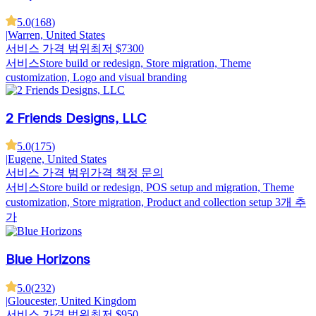
5.0
(
168
)
|
Warren, United States
서비스 가격 범위
최저 $7300
서비스
Store build or redesign, Store migration, Theme
customization, Logo and visual branding
2 Friends Designs, LLC
5.0
(
175
)
|
Eugene, United States
서비스 가격 범위
가격 책정 문의
서비스
Store build or redesign, POS setup and migration, Theme
customization, Store migration, Product and collection setup
3개 추
가
Blue Horizons
5.0
(
232
)
|
Gloucester, United Kingdom
서비스 가격 범위
최저 $950