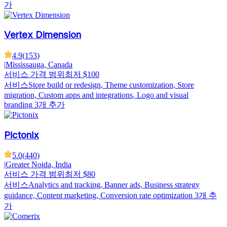
가
Vertex Dimension
4.9
(
153
)
|
Mississauga, Canada
서비스 가격 범위
최저 $100
서비스
Store build or redesign, Theme customization, Store
migration, Custom apps and integrations, Logo and visual
branding
3개 추가
Pictonix
5.0
(
440
)
|
Greater Noida, India
서비스 가격 범위
최저 $80
서비스
Analytics and tracking, Banner ads, Business strategy
guidance, Content marketing, Conversion rate optimization
3개 추
가