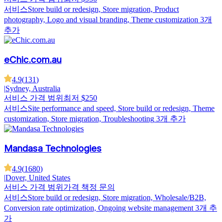
서비스
Store build or redesign, Store migration, Product
photography, Logo and visual branding, Theme customization
3개
추가
eChic.com.au
4.9
(
131
)
|
Sydney, Australia
서비스 가격 범위
최저 $250
서비스
Site performance and speed, Store build or redesign, Theme
customization, Store migration, Troubleshooting
3개 추가
Mandasa Technologies
4.9
(
1680
)
|
Dover, United States
서비스 가격 범위
가격 책정 문의
서비스
Store build or redesign, Store migration, Wholesale/B2B,
Conversion rate optimization, Ongoing website management
3개 추
가