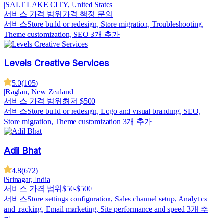
|
SALT LAKE CITY, United States
서비스 가격 범위
가격 책정 문의
서비스
Store build or redesign, Store migration, Troubleshooting,
Theme customization, SEO
3개 추가
Levels Creative Services
5.0
(
105
)
|
Raglan, New Zealand
서비스 가격 범위
최저 $500
서비스
Store build or redesign, Logo and visual branding, SEO,
Store migration, Theme customization
3개 추가
Adil Bhat
4.8
(
672
)
|
Srinagar, India
서비스 가격 범위
$50-$500
서비스
Store settings configuration, Sales channel setup, Analytics
and tracking, Email marketing, Site performance and speed
3개 추