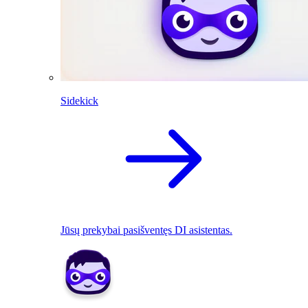
Sidekick
Jūsų prekybai pasišventęs DI asistentas.