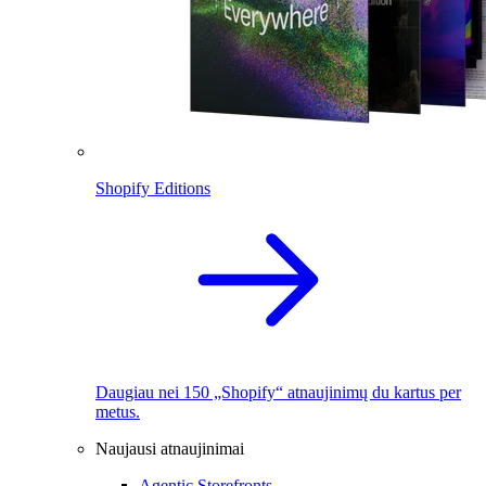
Shopify Editions
Daugiau nei 150 „Shopify“ atnaujinimų du kartus per
metus.
Naujausi atnaujinimai
Agentic Storefronts