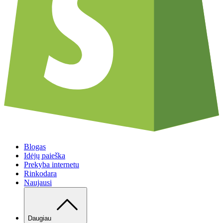
Blogas
Idėjų paieška
Prekyba internetu
Rinkodara
Naujausi
Daugiau