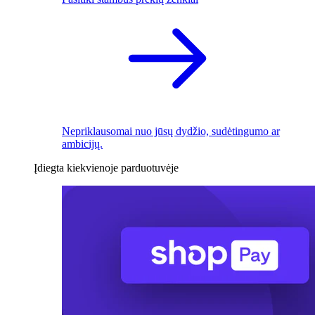
Nepriklausomai nuo jūsų dydžio, sudėtingumo ar
ambicijų.
Įdiegta kiekvienoje parduotuvėje