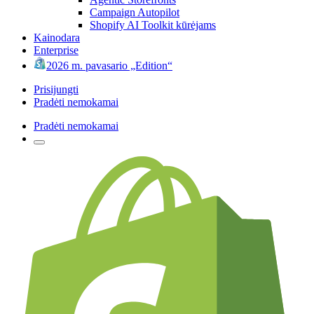
Campaign Autopilot
Shopify AI Toolkit kūrėjams
Kainodara
Enterprise
2026 m. pavasario „Edition“
Prisijungti
Pradėti nemokamai
Pradėti nemokamai