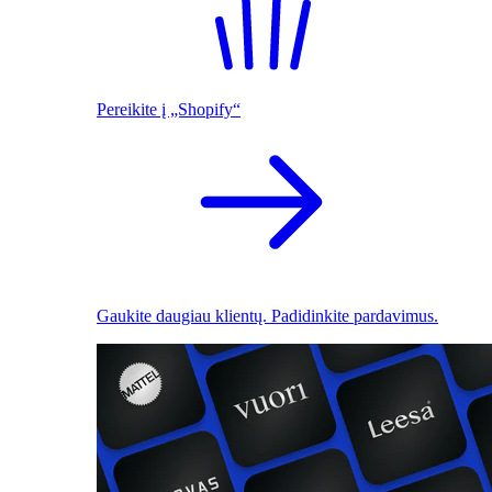
Pereikite į „Shopify“
Gaukite daugiau klientų. Padidinkite pardavimus.