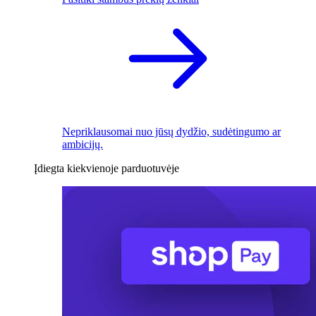
Nepriklausomai nuo jūsų dydžio, sudėtingumo ar
ambicijų.
Įdiegta kiekvienoje parduotuvėje