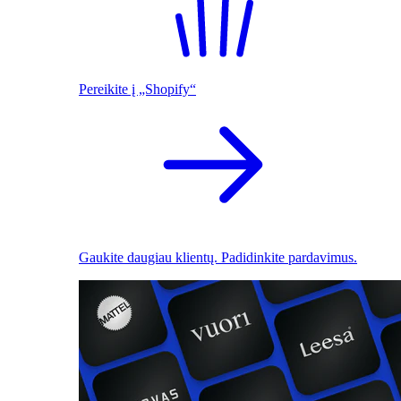
Pereikite į „Shopify“
Gaukite daugiau klientų. Padidinkite pardavimus.