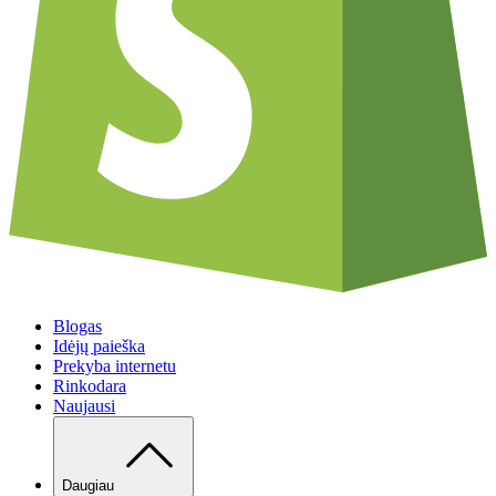
Blogas
Idėjų paieška
Prekyba internetu
Rinkodara
Naujausi
Daugiau