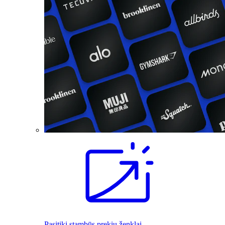
Pasitiki stambūs prekių ženklai