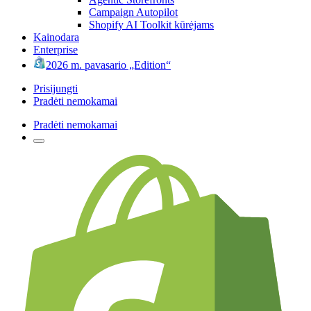
Campaign Autopilot
Shopify AI Toolkit kūrėjams
Kainodara
Enterprise
2026 m. pavasario „Edition“
Prisijungti
Pradėti nemokamai
Pradėti nemokamai