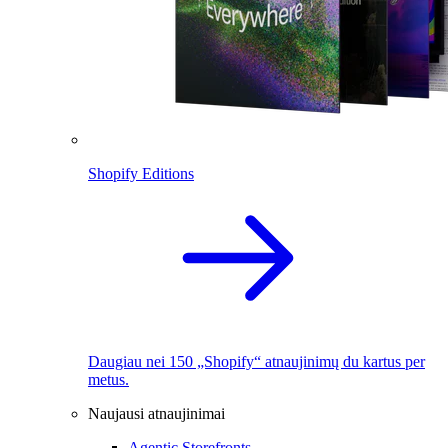
Shopify Editions
Daugiau nei 150 „Shopify“ atnaujinimų du kartus per
metus.
Naujausi atnaujinimai
Agentic Storefronts