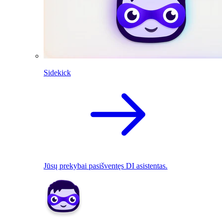
Sidekick
Jūsų prekybai pasišventęs DI asistentas.