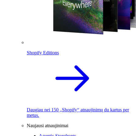
Shopify Editions
Daugiau nei 150 „Shopify“ atnaujinimų du kartus per
metus.
Naujausi atnaujinimai
Agentic Storefronts