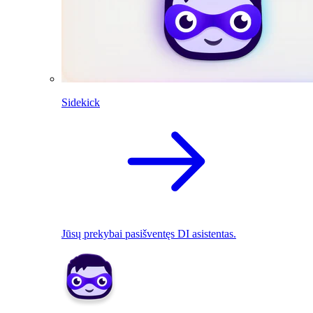
Sidekick
Jūsų prekybai pasišventęs DI asistentas.