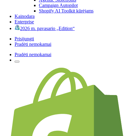
Campaign Autopilot
Shopify AI Toolkit kūrėjams
Kainodara
Enterprise
2026 m. pavasario „Edition“
Prisijungti
Pradėti nemokamai
Pradėti nemokamai