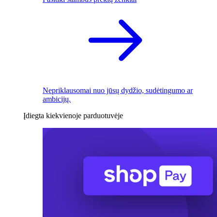
Nepriklausomai nuo jūsų dydžio, sudėtingumo ar
ambicijų.
Įdiegta kiekvienoje parduotuvėje