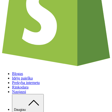
Blogas
Idėjų paieška
Prekyba internetu
Rinkodara
Naujausi
Daugiau