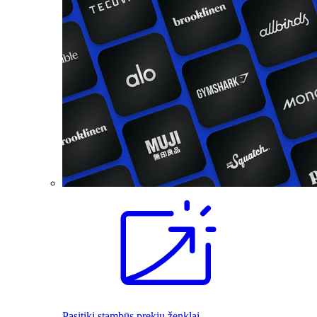
Pasitiki stambūs prekių ženklai