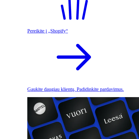
Pereikite į „Shopify“
Gaukite daugiau klientų. Padidinkite pardavimus.