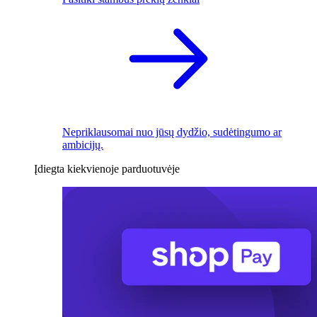
Nepriklausomai nuo jūsų dydžio, sudėtingumo ar
ambicijų.
Įdiegta kiekvienoje parduotuvėje