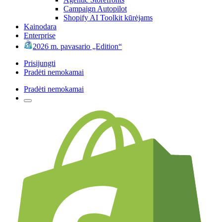
Campaign Autopilot
Shopify AI Toolkit kūrėjams
Kainodara
Enterprise
2026 m. pavasario „Edition“
Prisijungti
Pradėti nemokamai
Pradėti nemokamai