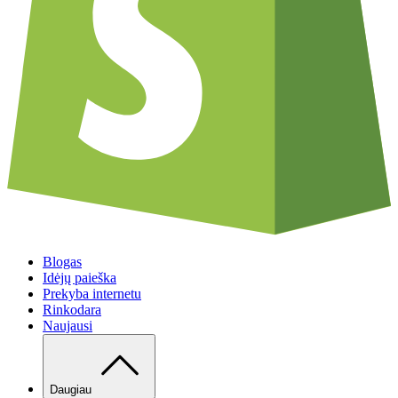
Blogas
Idėjų paieška
Prekyba internetu
Rinkodara
Naujausi
Daugiau