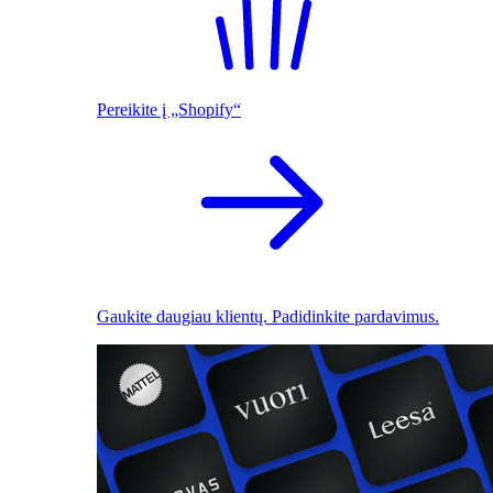
Pereikite į „Shopify“
Gaukite daugiau klientų. Padidinkite pardavimus.