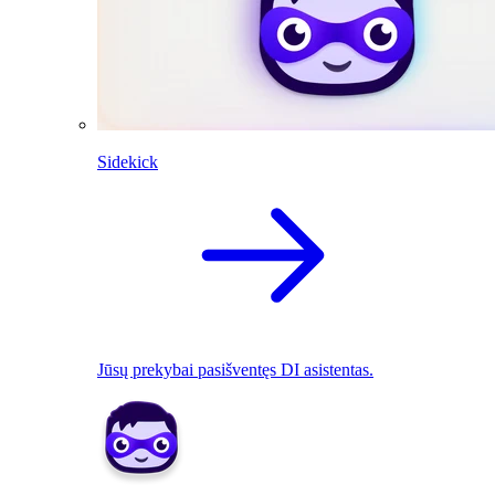
Sidekick
Jūsų prekybai pasišventęs DI asistentas.