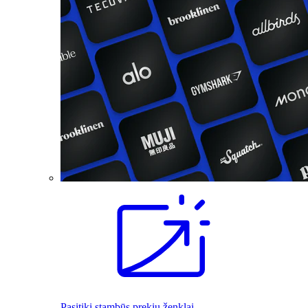
Pasitiki stambūs prekių ženklai