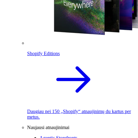
Shopify Editions
Daugiau nei 150 „Shopify“ atnaujinimų du kartus per
metus.
Naujausi atnaujinimai
Agentic Storefronts