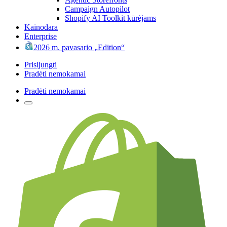
Campaign Autopilot
Shopify AI Toolkit kūrėjams
Kainodara
Enterprise
2026 m. pavasario „Edition“
Prisijungti
Pradėti nemokamai
Pradėti nemokamai