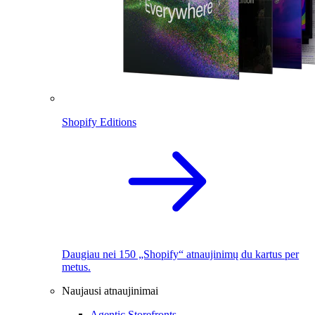
Shopify Editions
Daugiau nei 150 „Shopify“ atnaujinimų du kartus per
metus.
Naujausi atnaujinimai
Agentic Storefronts