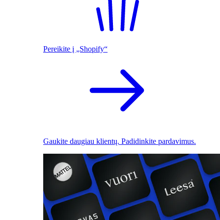
Pereikite į „Shopify“
Gaukite daugiau klientų. Padidinkite pardavimus.