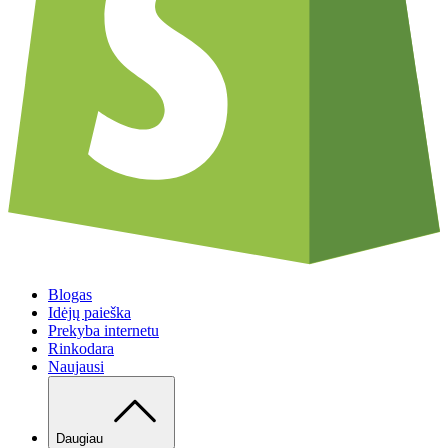
Blogas
Idėjų paieška
Prekyba internetu
Rinkodara
Naujausi
Daugiau