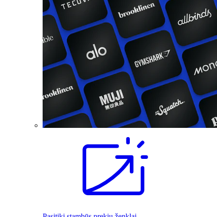
Pasitiki stambūs prekių ženklai