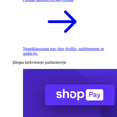
Nepriklausomai nuo jūsų dydžio, sudėtingumo ar
ambicijų.
Įdiegta kiekvienoje parduotuvėje