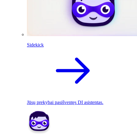
Sidekick
Jūsų prekybai pasišventęs DI asistentas.