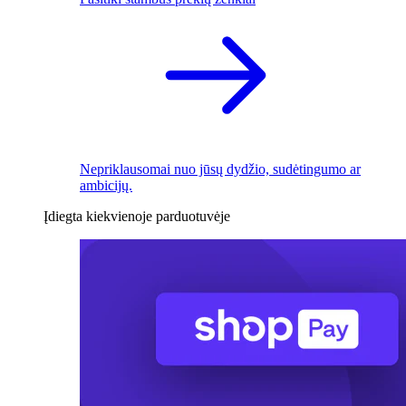
Nepriklausomai nuo jūsų dydžio, sudėtingumo ar
ambicijų.
Įdiegta kiekvienoje parduotuvėje