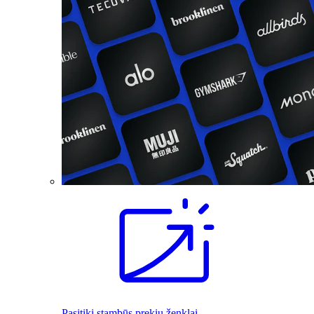
Pasitiki stambūs prekių ženklai