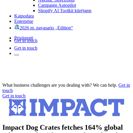
Campaign Autopilot
Shopify AI Toolkit kūrėjams
Kainodara
Enterprise
2026 m. pavasario „Edition“
Prisijungti
Get in touch
Get in touch
What business challenges are you dealing with? We can help.
Get in
touch
Get in touch
Impact Dog Crates fetches 164% global