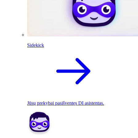
Sidekick
Jūsų prekybai pasišventęs DI asistentas.