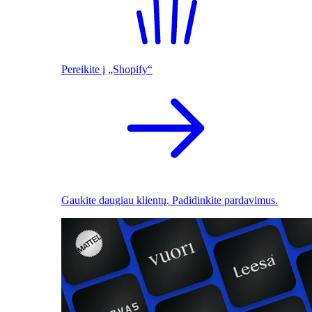
Pereikite į „Shopify“
Gaukite daugiau klientų. Padidinkite pardavimus.