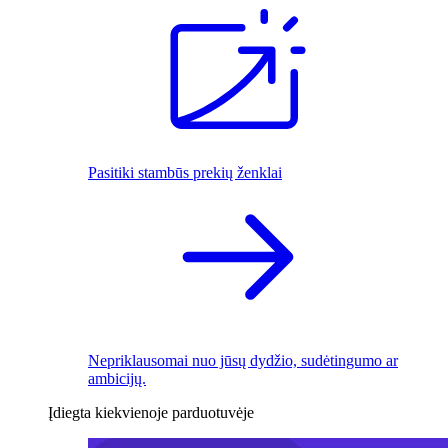
Pasitiki stambūs prekių ženklai
Nepriklausomai nuo jūsų dydžio, sudėtingumo ar
ambicijų.
Įdiegta kiekvienoje parduotuvėje