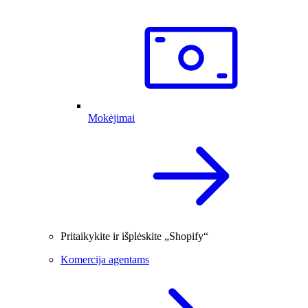
Mokėjimai
Pritaikykite ir išplėskite „Shopify“
Komercija agentams