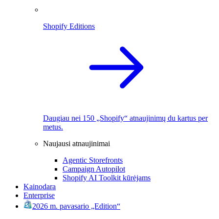
Shopify Editions
Daugiau nei 150 „Shopify“ atnaujinimų du kartus per
metus.
Naujausi atnaujinimai
Agentic Storefronts
Campaign Autopilot
Shopify AI Toolkit kūrėjams
Kainodara
Enterprise
2026 m. pavasario „Edition“