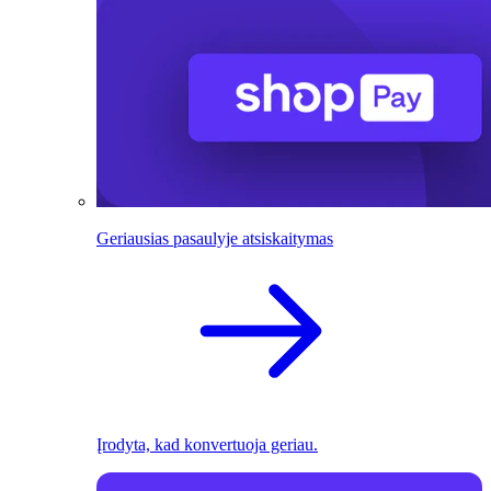
Geriausias pasaulyje atsiskaitymas
Įrodyta, kad konvertuoja geriau.