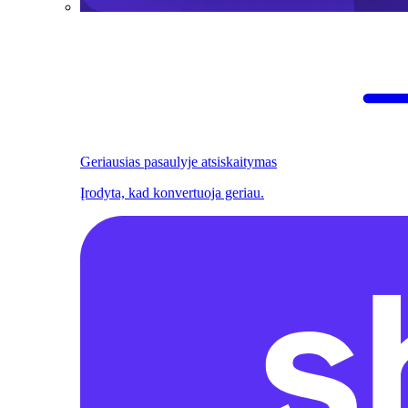
Geriausias pasaulyje atsiskaitymas
Įrodyta, kad konvertuoja geriau.