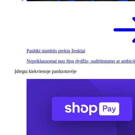
Pasitiki stambūs prekių ženklai
Nepriklausomai nuo jūsų dydžio, sudėtingumo ar ambicij
Įdiegta kiekvienoje parduotuvėje