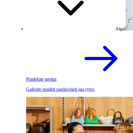
Atgal
Pradėkite greitai
Galėsite pradėti pardavinėti jau rytoj.