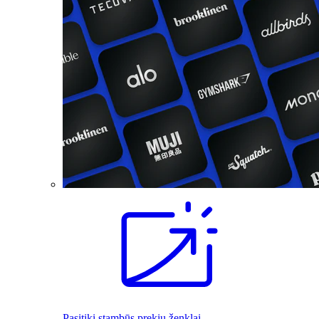
Pasitiki stambūs prekių ženklai