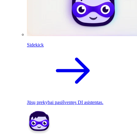
Sidekick
Jūsų prekybai pasišventęs DI asistentas.