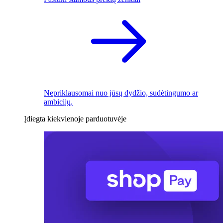
Nepriklausomai nuo jūsų dydžio, sudėtingumo ar
ambicijų.
Įdiegta kiekvienoje parduotuvėje