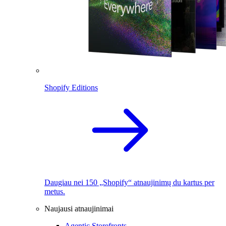
Shopify Editions
Daugiau nei 150 „Shopify“ atnaujinimų du kartus per
metus.
Naujausi atnaujinimai
Agentic Storefronts