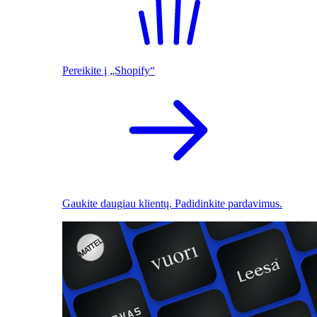
Pereikite į „Shopify“
Gaukite daugiau klientų. Padidinkite pardavimus.