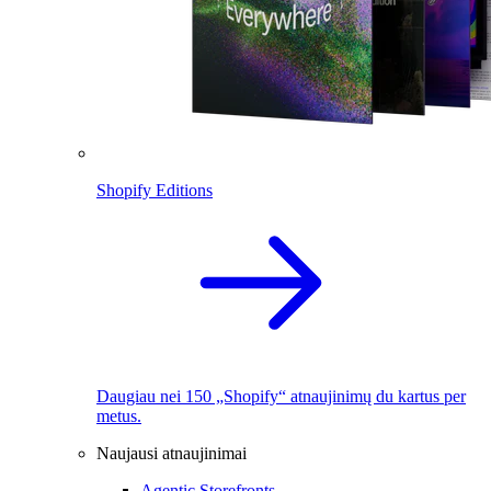
Shopify Editions
Daugiau nei 150 „Shopify“ atnaujinimų du kartus per
metus.
Naujausi atnaujinimai
Agentic Storefronts