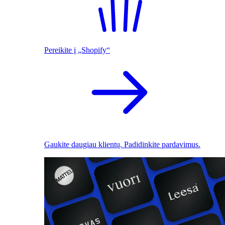
Pereikite į „Shopify“
Gaukite daugiau klientų. Padidinkite pardavimus.