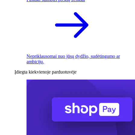
Nepriklausomai nuo jūsų dydžio, sudėtingumo ar
ambicijų.
Įdiegta kiekvienoje parduotuvėje