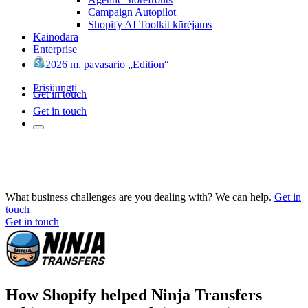
Campaign Autopilot
Shopify AI Toolkit kūrėjams
Kainodara
Enterprise
2026 m. pavasario „Edition“
Prisijungti
Get in touch
Get in touch
What business challenges are you dealing with? We can help.
Get in
touch
Get in touch
How Shopify helped Ninja Transfers