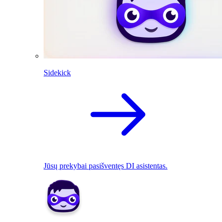
Sidekick
Jūsų prekybai pasišventęs DI asistentas.