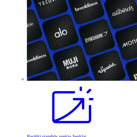
Pasitiki stambūs prekių ženklai