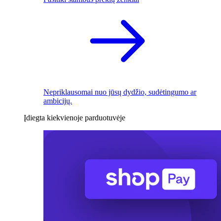
Nepriklausomai nuo jūsų dydžio, sudėtingumo ar
ambicijų.
Įdiegta kiekvienoje parduotuvėje