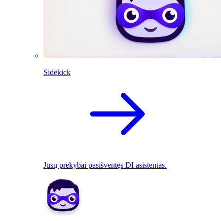
Sidekick
Jūsų prekybai pasišventęs DI asistentas.