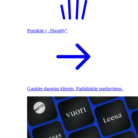
Pereikite į „Shopify“
Gaukite daugiau klientų. Padidinkite pardavimus.