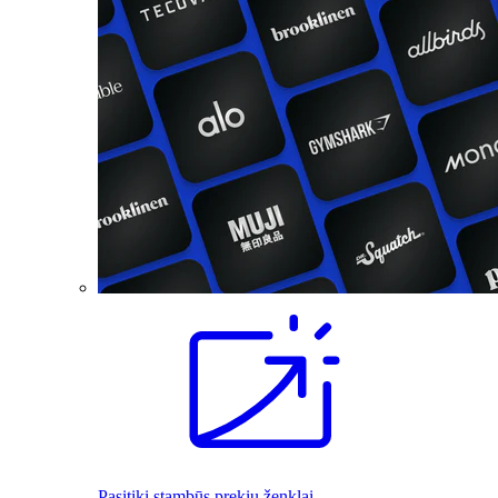
Pasitiki stambūs prekių ženklai