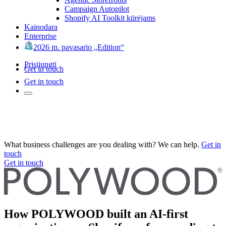
Campaign Autopilot
Shopify AI Toolkit kūrėjams
Kainodara
Enterprise
2026 m. pavasario „Edition“
Prisijungti
Get in touch
Get in touch
What business challenges are you dealing with? We can help.
Get in
touch
Get in touch
How POLYWOOD built an AI-first