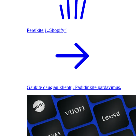
Pereikite į „Shopify“
Gaukite daugiau klientų. Padidinkite pardavimus.