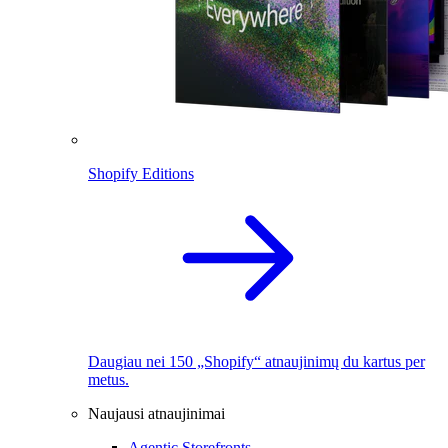
Shopify Editions
Daugiau nei 150 „Shopify“ atnaujinimų du kartus per
metus.
Naujausi atnaujinimai
Agentic Storefronts