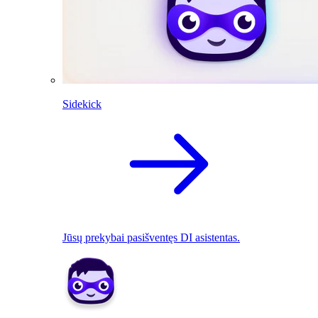
Sidekick
Jūsų prekybai pasišventęs DI asistentas.