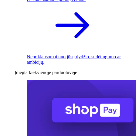
Nepriklausomai nuo jūsų dydžio, sudėtingumo ar
ambicijų.
Įdiegta kiekvienoje parduotuvėje