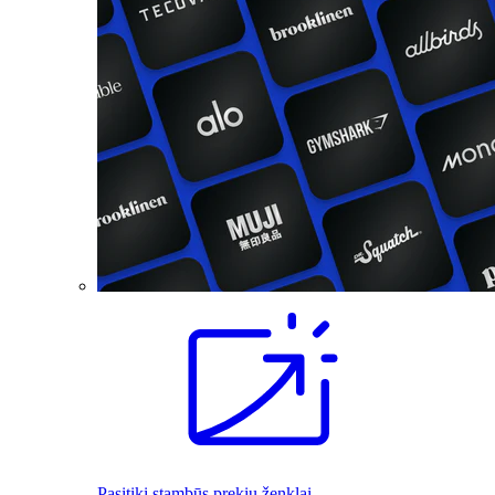
Pasitiki stambūs prekių ženklai