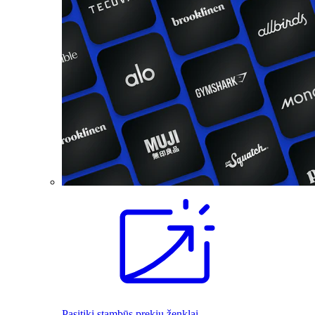
Pasitiki stambūs prekių ženklai