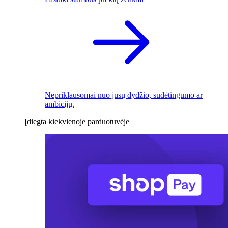
Nepriklausomai nuo jūsų dydžio, sudėtingumo ar
ambicijų.
Įdiegta kiekvienoje parduotuvėje