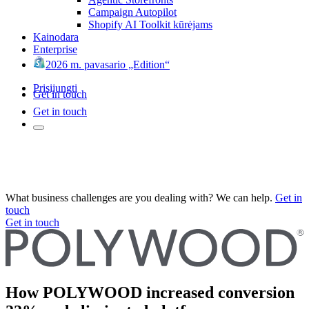
Campaign Autopilot
Shopify AI Toolkit kūrėjams
Kainodara
Enterprise
2026 m. pavasario „Edition“
Prisijungti
Get in touch
Get in touch
What business challenges are you dealing with? We can help.
Get in
touch
Get in touch
How POLYWOOD increased conversion