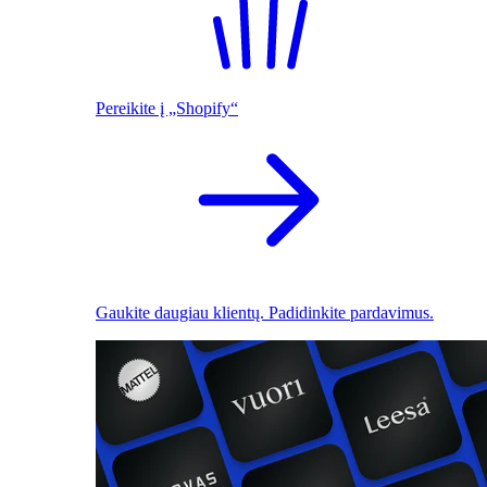
Pereikite į „Shopify“
Gaukite daugiau klientų. Padidinkite pardavimus.