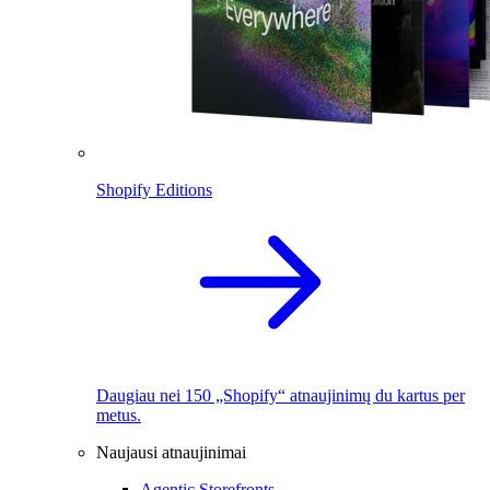
Shopify Editions
Daugiau nei 150 „Shopify“ atnaujinimų du kartus per
metus.
Naujausi atnaujinimai
Agentic Storefronts