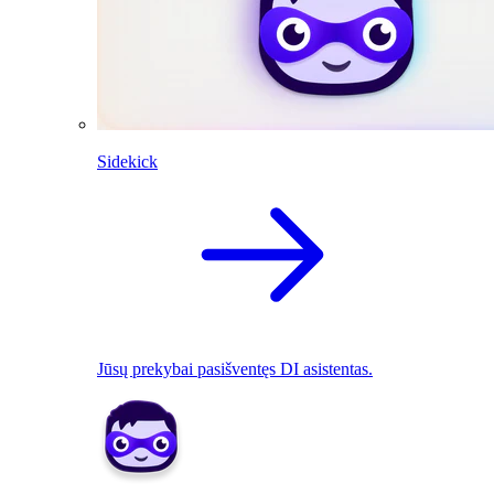
Sidekick
Jūsų prekybai pasišventęs DI asistentas.