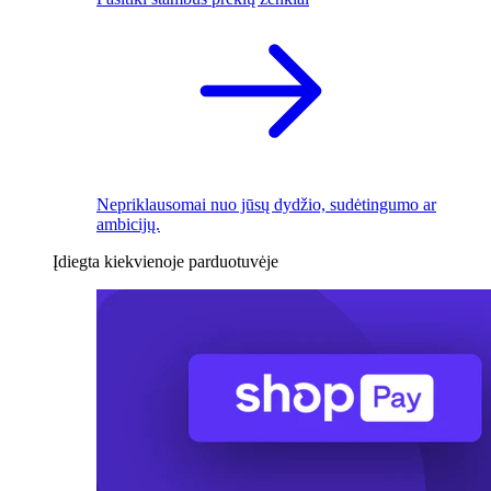
Nepriklausomai nuo jūsų dydžio, sudėtingumo ar
ambicijų.
Įdiegta kiekvienoje parduotuvėje