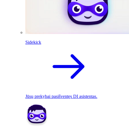
Sidekick
Jūsų prekybai pasišventęs DI asistentas.