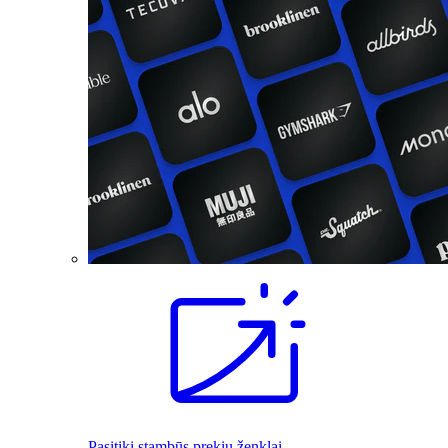
Pasitiki stambūs prekių ženklai