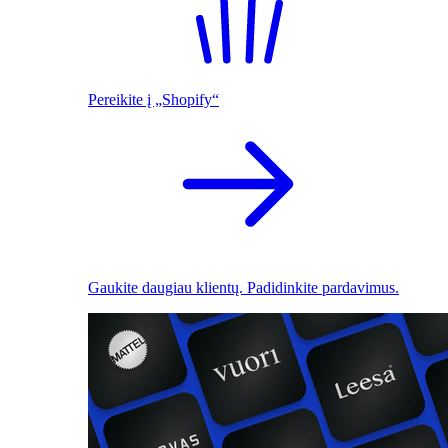
Pereikite į „Shopify“
Gaukite daugiau klientų. Padidinkite pardavimus.