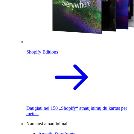
Shopify Editions
Daugiau nei 150 „Shopify“ atnaujinimų du kartus per
metus.
Naujausi atnaujinimai
Agentic Storefronts