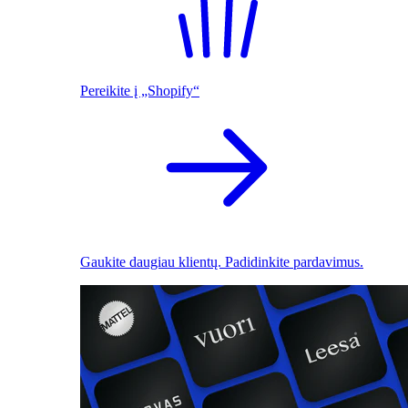
Pereikite į „Shopify“
Gaukite daugiau klientų. Padidinkite pardavimus.