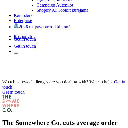
Campaign Autopilot
Shopify AI Toolkit kūrėjams
Kainodara
Enterprise
2026 m. pavasario „Edition“
Prisijungti
Get in touch
Get in touch
What business challenges are you dealing with? We can help.
Get in
touch
Get in touch
The Somewhere Co. cuts average order