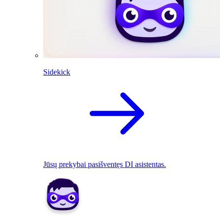
Sidekick
Jūsų prekybai pasišventęs DI asistentas.