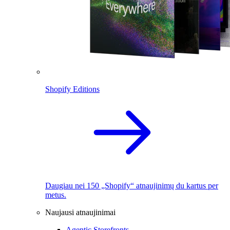
Shopify Editions
Daugiau nei 150 „Shopify“ atnaujinimų du kartus per
metus.
Naujausi atnaujinimai
Agentic Storefronts