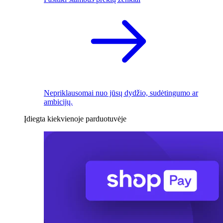
Nepriklausomai nuo jūsų dydžio, sudėtingumo ar
ambicijų.
Įdiegta kiekvienoje parduotuvėje