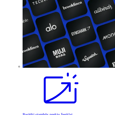
Pasitiki stambūs prekių ženklai