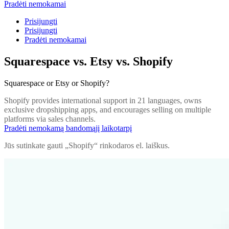
Pradėti nemokamai
Prisijungti
Prisijungti
Pradėti nemokamai
Squarespace vs. Etsy vs. Shopify
Squarespace or Etsy or Shopify?
Shopify provides international support in 21 languages, owns
exclusive dropshipping apps, and encourages selling on multiple
platforms via sales channels.
Pradėti nemokamą bandomąjį laikotarpį
Jūs sutinkate gauti „Shopify“ rinkodaros el. laiškus.