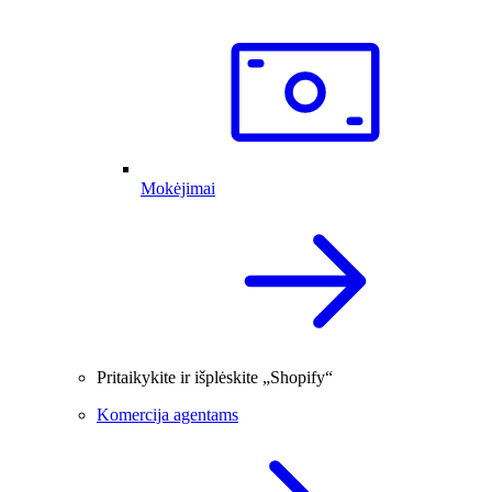
Mokėjimai
Pritaikykite ir išplėskite „Shopify“
Komercija agentams