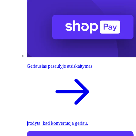
Geriausias pasaulyje atsiskaitymas
Įrodyta, kad konvertuoja geriau.