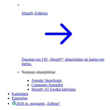
Shopify Editions
Daugiau nei 150 „Shopify“ atnaujinimų du kartus per
metus.
Naujausi atnaujinimai
Agentic Storefronts
Campaign Autopilot
Shopify AI Toolkit kūrėjams
Kainodara
Enterprise
2026 m. pavasario „Edition“