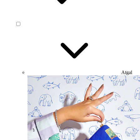
Atgal