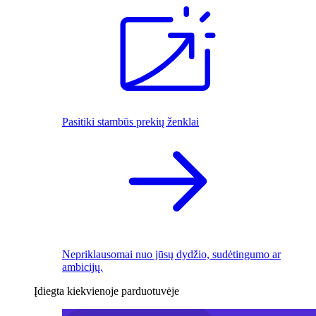
Pasitiki stambūs prekių ženklai
Nepriklausomai nuo jūsų dydžio, sudėtingumo ar
ambicijų.
Įdiegta kiekvienoje parduotuvėje