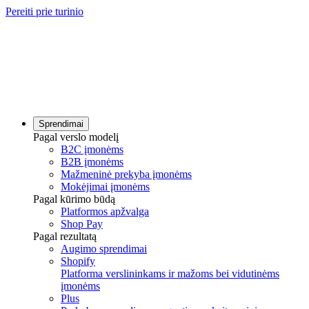
Pereiti prie turinio
Sprendimai
Pagal verslo modelį
B2C įmonėms
B2B įmonėms
Mažmeninė prekyba įmonėms
Mokėjimai įmonėms
Pagal kūrimo būdą
Platformos apžvalga
Shop Pay
Pagal rezultatą
Augimo sprendimai
Shopify
Platforma verslininkams ir mažoms bei vidutinėms
įmonėms
Plus