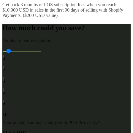
Get back 3 months of POS subscription fees when you reach
$10,000 USD in sales in the first 90 days of selling with Shopify
Payments. ($200 USD value)
How much could you save?
Number of store locations
1
0
3
2
5
4
7
6
9
8
10
Your potential annual savings with POS Pro yearly*
$2,313 USD