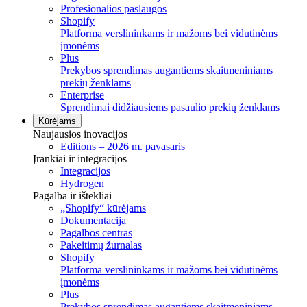
Profesionalios paslaugos
Shopify
Platforma verslininkams ir mažoms bei vidutinėms
įmonėms
Plus
Prekybos sprendimas augantiems skaitmeniniams
prekių ženklams
Enterprise
Sprendimai didžiausiems pasaulio prekių ženklams
Kūrėjams
Naujausios inovacijos
Editions – 2026 m. pavasaris
Įrankiai ir integracijos
Integracijos
Hydrogen
Pagalba ir ištekliai
„Shopify“ kūrėjams
Dokumentacija
Pagalbos centras
Pakeitimų žurnalas
Shopify
Platforma verslininkams ir mažoms bei vidutinėms
įmonėms
Plus
Prekybos sprendimas augantiems skaitmeniniams