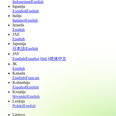
Indonesian
|
English
Ispanija
Español
|
English
Italija
Italiano
|
English
Izraelis
English
JAE
English
Japonija
日本語
|
English
JAV
English
|
Español (Intl.)
|
简体中文
JK
English
Kanada
English
|
Français
Kolumbija
Español
|
English
Kroatija
Hrvatski
|
English
Lenkija
Polski
|
English
Lietuva