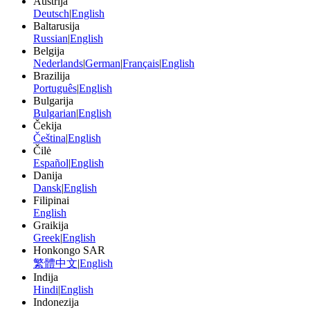
Austrija
Deutsch
|
English
Baltarusija
Russian
|
English
Belgija
Nederlands
|
German
|
Français
|
English
Brazilija
Português
|
English
Bulgarija
Bulgarian
|
English
Čekija
Čeština
|
English
Čilė
Español
|
English
Danija
Dansk
|
English
Filipinai
English
Graikija
Greek
|
English
Honkongo SAR
繁體中文
|
English
Indija
Hindi
|
English
Indonezija