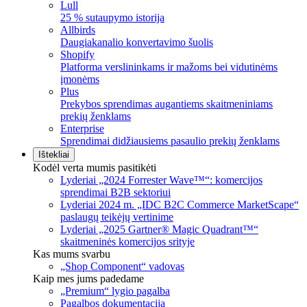
Lull
25 % sutaupymo istorija
Allbirds
Daugiakanalio konvertavimo šuolis
Shopify
Platforma verslininkams ir mažoms bei vidutinėms
įmonėms
Plus
Prekybos sprendimas augantiems skaitmeniniams
prekių ženklams
Enterprise
Sprendimai didžiausiems pasaulio prekių ženklams
Ištekliai
Kodėl verta mumis pasitikėti
Lyderiai „2024 Forrester Wave™“: komercijos
sprendimai B2B sektoriui
Lyderiai 2024 m. „IDC B2C Commerce MarketScape“
paslaugų teikėjų vertinime
Lyderiai „2025 Gartner® Magic Quadrant™“
skaitmeninės komercijos srityje
Kas mums svarbu
„Shop Component“ vadovas
Kaip mes jums padedame
„Premium“ lygio pagalba
Pagalbos dokumentacija