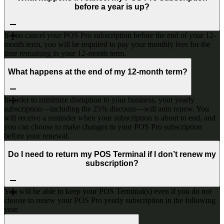
before a year is up?
If you cancel your POS Pro subscription before the end of your 12-
month term, you will be required to pay your monthly fees for the
time remaining in your 12-month term.
What happens at the end of my 12-month term?
In order to minimize disruption to your business, your yearly
subscription—including the 25% discount—will auto renew. You
will receive a reminder when your subscription is about to end, and
you can choose to make changes to your POS Pro subscription
before your renewal.
Do I need to return my POS Terminal if I don’t renew my
subscription?
You will be able to keep your POS Terminal(s) even if you do not
choose to renew your POS Pro yearly subscription in the following
year.