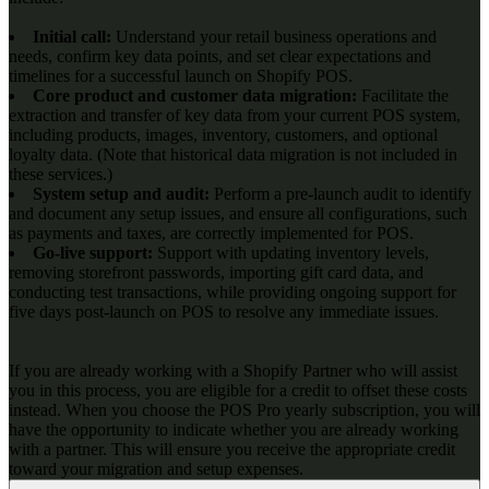
Initial call:
Understand your retail business operations and
needs, confirm key data points, and set clear expectations and
timelines for a successful launch on Shopify POS.
Core product and customer data migration:
Facilitate the
extraction and transfer of key data from your current POS system,
including products, images, inventory, customers, and optional
loyalty data. (Note that historical data migration is not included in
these services.)
System setup and audit:
Perform a pre-launch audit to identify
and document any setup issues, and ensure all configurations, such
as payments and taxes, are correctly implemented for POS.
Go-live support:
Support with updating inventory levels,
removing storefront passwords, importing gift card data, and
conducting test transactions, while providing ongoing support for
five days post-launch on POS to resolve any immediate issues.
If you are already working with a Shopify Partner who will assist
you in this process, you are eligible for a credit to offset these costs
instead. When you choose the POS Pro yearly subscription, you will
have the opportunity to indicate whether you are already working
with a partner. This will ensure you receive the appropriate credit
toward your migration and setup expenses.