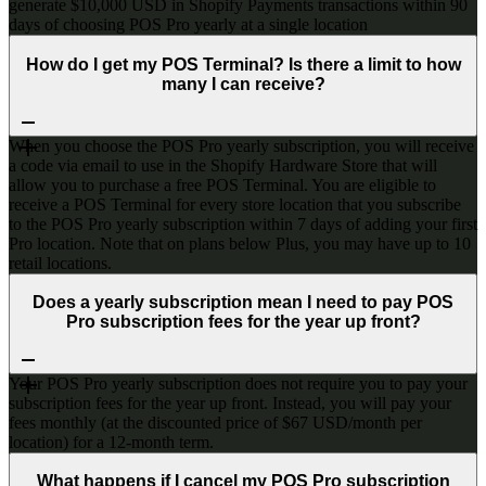
generate $10,000 USD in Shopify Payments transactions within 90
days of choosing POS Pro yearly at a single location
How do I get my POS Terminal? Is there a limit to how
many I can receive?
When you choose the POS Pro yearly subscription, you will receive
a code via email to use in the Shopify Hardware Store that will
allow you to purchase a free POS Terminal. You are eligible to
receive a POS Terminal for every store location that you subscribe
to the POS Pro yearly subscription within 7 days of adding your first
Pro location. Note that on plans below Plus, you may have up to 10
retail locations.
Does a yearly subscription mean I need to pay POS
Pro subscription fees for the year up front?
Your POS Pro yearly subscription does not require you to pay your
subscription fees for the year up front. Instead, you will pay your
fees monthly (at the discounted price of $67 USD/month per
location) for a 12-month term.
What happens if I cancel my POS Pro subscription