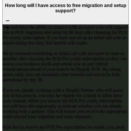
How long will I have access to free migration and setup
support?
You will have the ability to connect with an expert who will support
you in POS migration and setup for 90 days after choosing the POS
Pro yearly subscription. If you have not set up an initial call with an
expert during this time, this benefit will expire.
We recommend scheduling an initial call with an expert as soon as
possible after choosing the POS Pro yearly subscription so they can
assess your business needs and advise you on any critical
considerations ahead of your launch on Shopify POS. By taking
action early, you can maximize your benefits and aim to be fully
operational by day 30.
If you are already working with a Shopify Partner who will assist
you in this process, you may be eligible for a credit to offset these
costs instead. When you choose the POS Pro yearly subscription,
you will have the opportunity to indicate whether you are already
working with a partner. This will ensure you receive the appropriate
credit toward your migration and setup expenses.
Note that to receive the POS Pro subscription fee rebate, you must