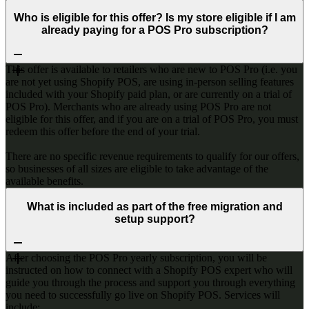
Who is eligible for this offer? Is my store eligible if I am
already paying for a POS Pro subscription?
This offer is available to retailers who are new to POS Pro (i.e. you
are not yet using Shopify POS, are using in-person selling features
included with your Shopify paid plan, or are currently on a trial of
POS Pro). Merchants who are already using POS Pro are not
eligible for this offer, and if you are on a trial of POS Pro, you must
redeem this offer before the end of your trial.
There are no specific revenue requirements to qualify for our offers,
so businesses of all sizes are eligible to take advantage of the
available benefits.
What is included as part of the free migration and
setup support?
After choosing the POS Pro yearly subscription, you will be
instructed on how to connect with a Shopify POS expert who will
guide you through the process and support you through everything
you need to successfully go live on Shopify POS. Services will
include: