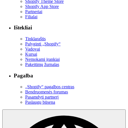
Shopify Theme Store
Shopify App Store
Partneriai
Filialai
Ištekliai
Tinklaraštis
Palyginti „Shopify“
Vadovai
Kursai
Nemokami įrankiai
Pakeitimų žurnalas
Pagalba
„Shopify“ pagalbos centras
Bendruomenės forumas
Pasamdyti partnerį
Paslaugų būsena