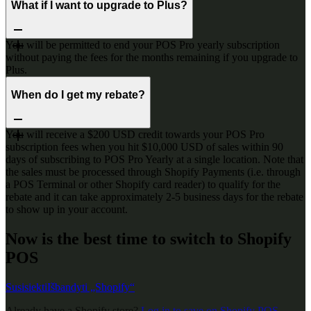
What if I want to upgrade to Plus?
You will be permitted to end your POS Pro yearly subscription
without paying the fees for the months remaining if you upgrade to
Plus.
When do I get my rebate?
You will receive a $200 USD credit towards your POS Pro
subscription fees when you hit $10,000 USD of sales within 90
days of subscribing to POS Pro Yearly at a single location. Note that
the sales must be processed through Shopify Payments (i.e. through
a POS Terminal or other Shopify card reader) to qualify for the
rebate and it can take approximately 2-5 business days for the rebate
to show up in your account.
Now is the best time to switch to Shopify
POS
Susisiekti
Išbandyti „Shopify“
Already have a Shopify store?
Log in to save on Shopify POS