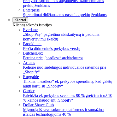
Prekybos sprendimas augantiems skaitmeniniams
prekių ženklams
Enterprise
Sprendimai didžiausiems pasaulio prekių ženklams
Klientai
Klientų sėkmės istorijos
Everlane
„Shop Pay“ pagreitina atsiskaitymą ir padidina
konvertavimų skaičių
Brooklinen
Plečia didmeninės prekybos verslą
ButcherBox
Pereina prie „headless“ architektūros
Arhaus
Kelionė nuo sudėtingos individualios sistemos prie
„Shopify“
Ruggable
Tinkina „headless“ el. prekybos sprendimą, kad galėtų
augti kartu su „Shopify“
Carrier
Paleidžia el. prekybos svetaines 90 % greičiau ir už 10
% kainos naudojant „Shopify“
Dollar Shave Club
Migruoja iš savo sukurtos platformos ir sumažina
išlaidas technologijoms 40 %