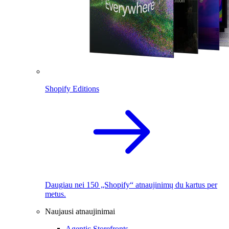
Shopify Editions
Daugiau nei 150 „Shopify“ atnaujinimų du kartus per
metus.
Naujausi atnaujinimai
Agentic Storefronts