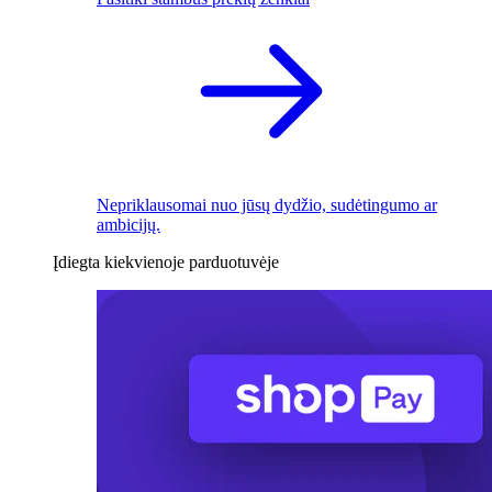
Nepriklausomai nuo jūsų dydžio, sudėtingumo ar
ambicijų.
Įdiegta kiekvienoje parduotuvėje