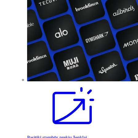
Pasitiki stambūs prekių ženklai