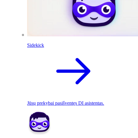
Sidekick
Jūsų prekybai pasišventęs DI asistentas.