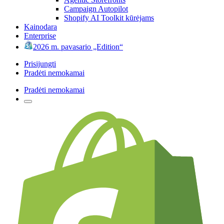
Campaign Autopilot
Shopify AI Toolkit kūrėjams
Kainodara
Enterprise
2026 m. pavasario „Edition“
Prisijungti
Pradėti nemokamai
Pradėti nemokamai