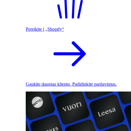
Pereikite į „Shopify“
Gaukite daugiau klientų. Padidinkite pardavimus.