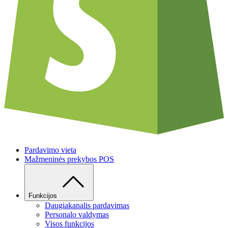
Pardavimo vieta
Mažmeninės prekybos POS
Funkcijos
Daugiakanalis pardavimas
Personalo valdymas
Visos funkcijos