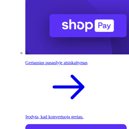
Geriausias pasaulyje atsiskaitymas
Įrodyta, kad konvertuoja geriau.