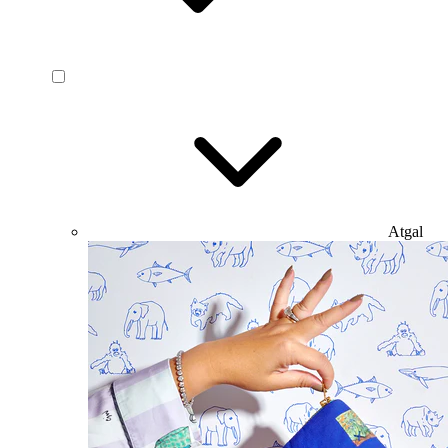
Atgal