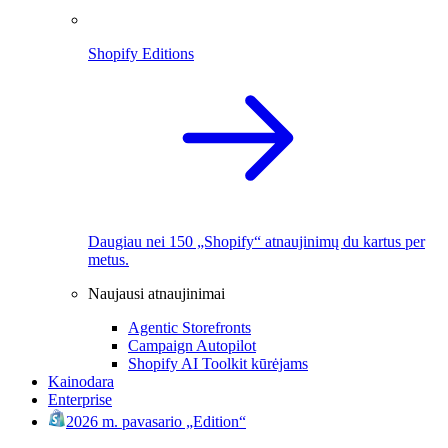
Shopify Editions
Daugiau nei 150 „Shopify“ atnaujinimų du kartus per
metus.
Naujausi atnaujinimai
Agentic Storefronts
Campaign Autopilot
Shopify AI Toolkit kūrėjams
Kainodara
Enterprise
2026 m. pavasario „Edition“