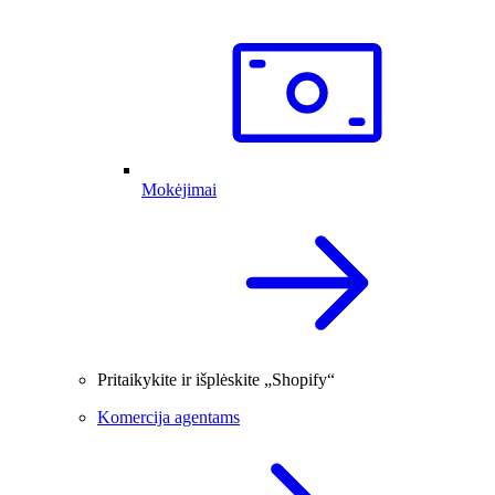
Mokėjimai
Pritaikykite ir išplėskite „Shopify“
Komercija agentams