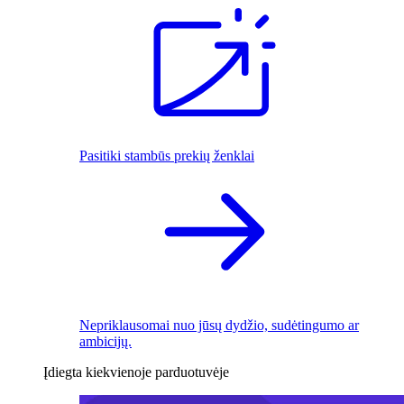
Pasitiki stambūs prekių ženklai
Nepriklausomai nuo jūsų dydžio, sudėtingumo ar
ambicijų.
Įdiegta kiekvienoje parduotuvėje