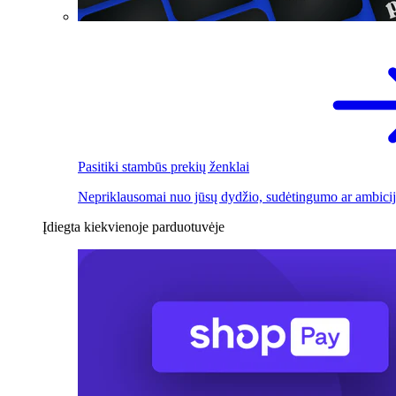
Pasitiki stambūs prekių ženklai
Nepriklausomai nuo jūsų dydžio, sudėtingumo ar ambicij
Įdiegta kiekvienoje parduotuvėje