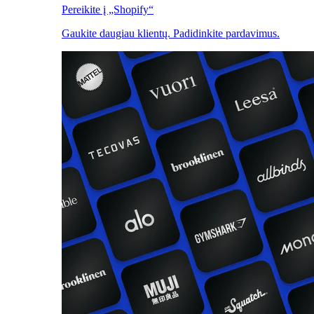
Pereikite į „Shopify“
Gaukite daugiau klientų. Padidinkite pardavimus.