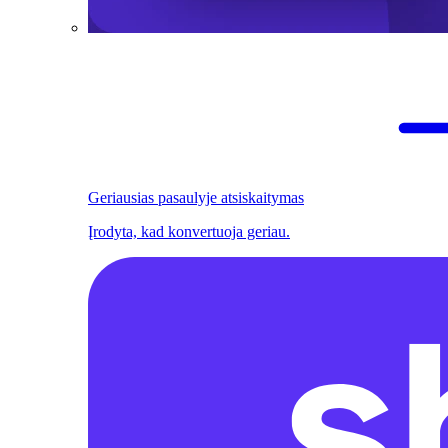
Geriausias pasaulyje atsiskaitymas
Įrodyta, kad konvertuoja geriau.