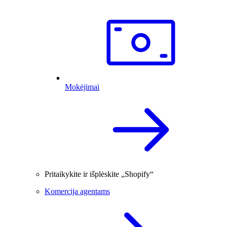
Mokėjimai
Pritaikykite ir išplėskite „Shopify“
Komercija agentams