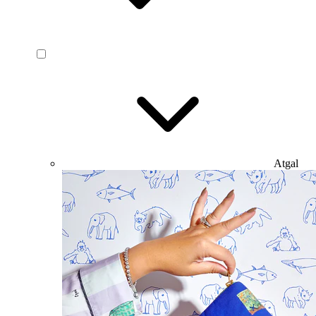
Atgal