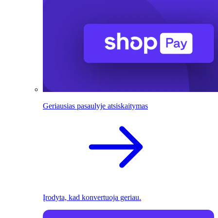
Geriausias pasaulyje atsiskaitymas
Įrodyta, kad konvertuoja geriau.