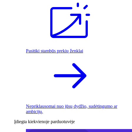
Pasitiki stambūs prekių ženklai
Nepriklausomai nuo jūsų dydžio, sudėtingumo ar
ambicijų.
Įdiegta kiekvienoje parduotuvėje