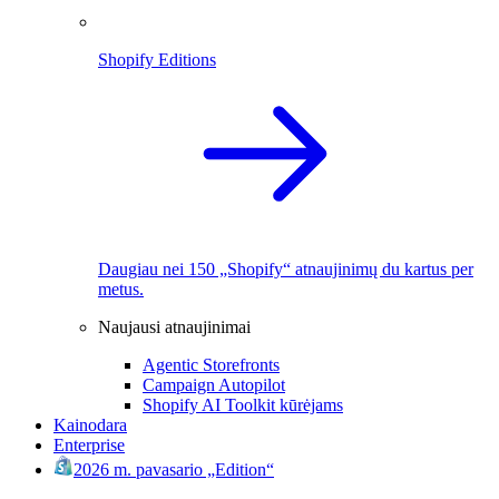
Shopify Editions
Daugiau nei 150 „Shopify“ atnaujinimų du kartus per
metus.
Naujausi atnaujinimai
Agentic Storefronts
Campaign Autopilot
Shopify AI Toolkit kūrėjams
Kainodara
Enterprise
2026 m. pavasario „Edition“