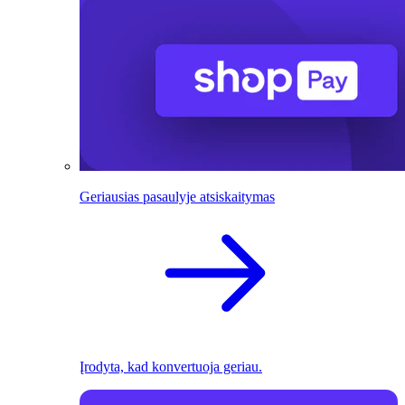
Geriausias pasaulyje atsiskaitymas
Įrodyta, kad konvertuoja geriau.