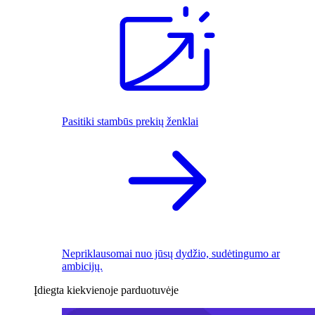
Pasitiki stambūs prekių ženklai
Nepriklausomai nuo jūsų dydžio, sudėtingumo ar
ambicijų.
Įdiegta kiekvienoje parduotuvėje