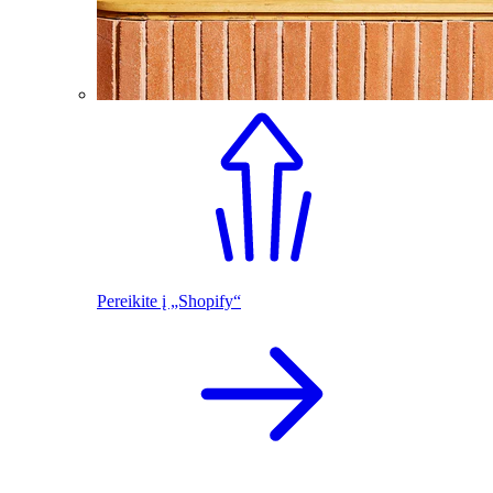
Pereikite į „Shopify“