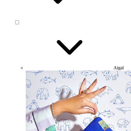
Atgal