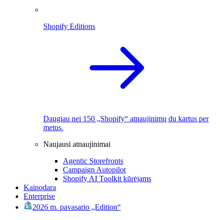
Shopify Editions
Daugiau nei 150 „Shopify“ atnaujinimų du kartus per
metus.
Naujausi atnaujinimai
Agentic Storefronts
Campaign Autopilot
Shopify AI Toolkit kūrėjams
Kainodara
Enterprise
2026 m. pavasario „Edition“