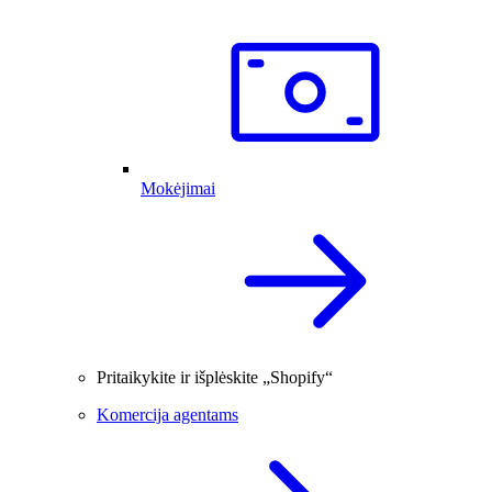
Mokėjimai
Pritaikykite ir išplėskite „Shopify“
Komercija agentams