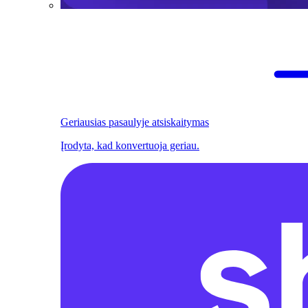
Geriausias pasaulyje atsiskaitymas
Įrodyta, kad konvertuoja geriau.