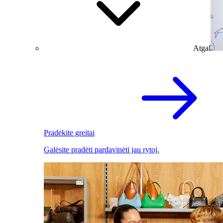
Atgal
Pradėkite greitai
Galėsite pradėti pardavinėti jau rytoj.