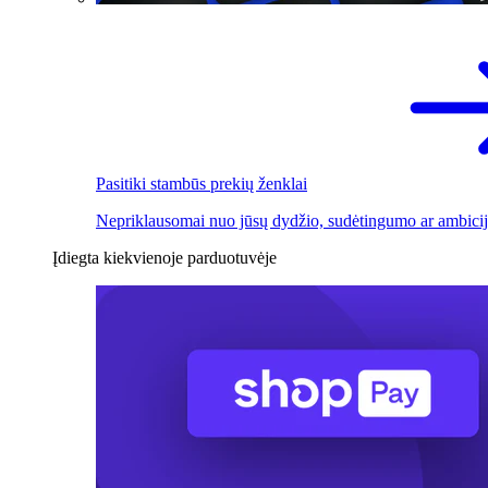
Pasitiki stambūs prekių ženklai
Nepriklausomai nuo jūsų dydžio, sudėtingumo ar ambicij
Įdiegta kiekvienoje parduotuvėje