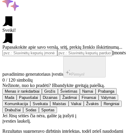
Sveiki!
Papasakokite apie savo verslą, sritį, prekių ženklo išskirtinumą...
Įmonės
pavadinimo generatoriaus įvestis
Pirmyn!
0 / 120 simbolių
Nežinote, nuo ko pradėti? Išbandykite greitąją paiešką.
Jei Jūsų srities čia nėra, galite ją įrašyti į
įvesties laukelį.
Rezultatus sugeneravo dirbtinis intelektas, todėl prieš naudodami