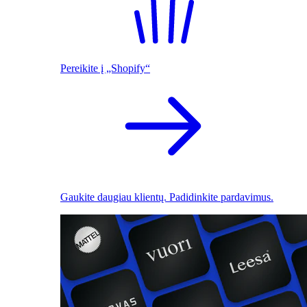
Pereikite į „Shopify“
Gaukite daugiau klientų. Padidinkite pardavimus.