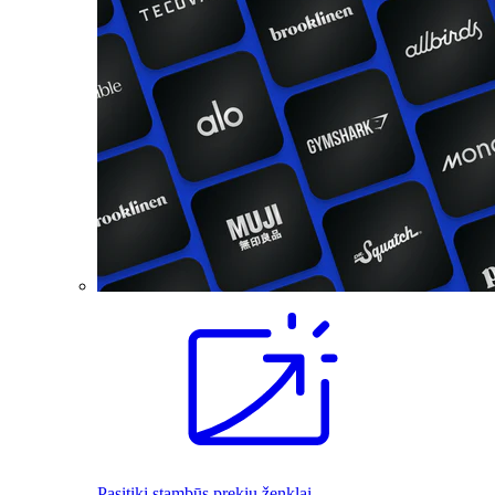
Pasitiki stambūs prekių ženklai