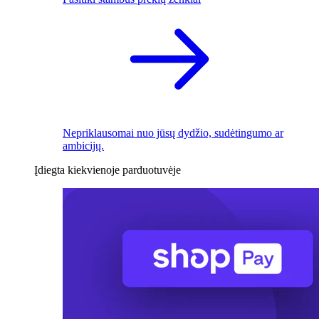
Nepriklausomai nuo jūsų dydžio, sudėtingumo ar
ambicijų.
Įdiegta kiekvienoje parduotuvėje