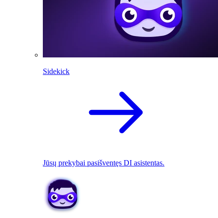
Sidekick
Jūsų prekybai pasišventęs DI asistentas.