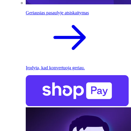
Geriausias pasaulyje atsiskaitymas
Įrodyta, kad konvertuoja geriau.