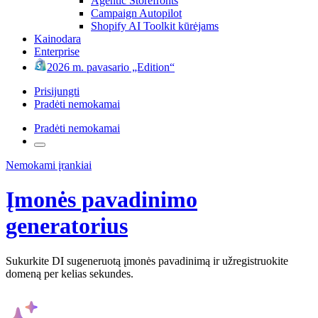
Agentic Storefronts
Campaign Autopilot
Shopify AI Toolkit kūrėjams
Kainodara
Enterprise
2026 m. pavasario „Edition“
Prisijungti
Pradėti nemokamai
Pradėti nemokamai
Nemokami įrankiai
Įmonės pavadinimo
generatorius
Sukurkite DI sugeneruotą įmonės pavadinimą ir užregistruokite
domeną per kelias sekundes.