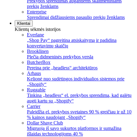
Prekybos sprendimas augantiems skaitmeniniams
prekių ženklams
Enterprise
Sprendimai didžiausiems pasaulio prekių ženklams
Klientai
Klientų sėkmės istorijos
Everlane
„Shop Pay“ pagreitina atsiskaitymą ir padidina
konvertavimų skaičių
Brooklinen
Plečia didmeninės prekybos verslą
ButcherBox
Pereina prie „headless“ architektūros
Arhaus
Kelionė nuo sudėtingos individualios sistemos prie
„Shopify“
Ruggable
Tinkina „headless“ el. prekybos sprendimą, kad galėtų
augti kartu su „Shopify“
Carrier
Paleidžia el. prekybos svetaines 90 % greičiau ir už 10
% kainos naudojant „Shopify“
Dollar Shave Club
Migruoja iš savo sukurtos platformos ir sumažina
išlaidas technologijoms 40 %