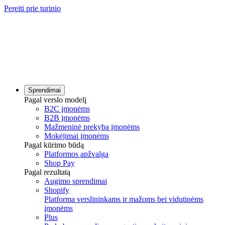
Pereiti prie turinio
Sprendimai
Pagal verslo modelį
B2C įmonėms
B2B įmonėms
Mažmeninė prekyba įmonėms
Mokėjimai įmonėms
Pagal kūrimo būdą
Platformos apžvalga
Shop Pay
Pagal rezultatą
Augimo sprendimai
Shopify
Platforma verslininkams ir mažoms bei vidutinėms
įmonėms
Plus