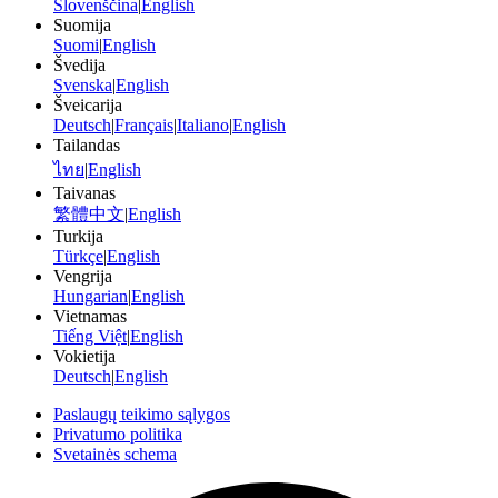
Slovenščina
|
English
Suomija
Suomi
|
English
Švedija
Svenska
|
English
Šveicarija
Deutsch
|
Français
|
Italiano
|
English
Tailandas
ไทย
|
English
Taivanas
繁體中文
|
English
Turkija
Türkçe
|
English
Vengrija
Hungarian
|
English
Vietnamas
Tiếng Việt
|
English
Vokietija
Deutsch
|
English
Paslaugų teikimo sąlygos
Privatumo politika
Svetainės schema