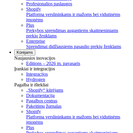
Profesionalios paslaugos
Shopify
Platforma verslininkams ir mažoms bei vidutinėms
įmonėms
Plus
Prekybos sprendimas augantiems skaitmeniniams
prekių ženklams
Enterprise
Sprendimai didžiausiems pasaulio prekių ženklams
Kūrėjams
Naujausios inovacijos
Editions – 2026 m. pavasaris
Įrankiai ir integracijos
Integracijos
Hydrogen
Pagalba ir ištekliai
„Shopify“ kūrėjams
Dokumentacija
Pagalbos centras
Pakeitimų žurnalas
Shopify
Platforma verslininkams ir mažoms bei vidutinėms
įmonėms
Plus
Prekybos sprendimas augantiems skaitmeniniams