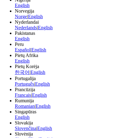
English
Norvegija
Norge
|
English
Nyderlandai
Nederlands
|
English
Pakistanas
English
Peru
Español
|
English
Pietų Afrika
English
Pietų Korėja
한국어
|
English
Portugalija
Português
|
English
Prancūzija
Français
|
English
Rumunija
Romanian
|
English
Singapūras
English
Slovakija
Slovenčina
|
English
Slovėnija