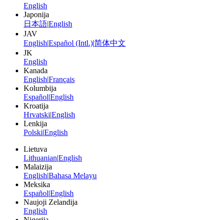
English
Japonija
日本語
|
English
JAV
English
|
Español (Intl.)
|
简体中文
JK
English
Kanada
English
|
Français
Kolumbija
Español
|
English
Kroatija
Hrvatski
|
English
Lenkija
Polski
|
English
Lietuva
Lithuanian
|
English
Malaizija
English
|
Bahasa Melayu
Meksika
Español
|
English
Naujoji Zelandija
English
Nigerija