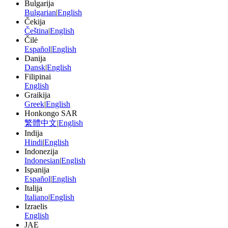
Bulgarija
Bulgarian
|
English
Čekija
Čeština
|
English
Čilė
Español
|
English
Danija
Dansk
|
English
Filipinai
English
Graikija
Greek
|
English
Honkongo SAR
繁體中文
|
English
Indija
Hindi
|
English
Indonezija
Indonesian
|
English
Ispanija
Español
|
English
Italija
Italiano
|
English
Izraelis
English
JAE