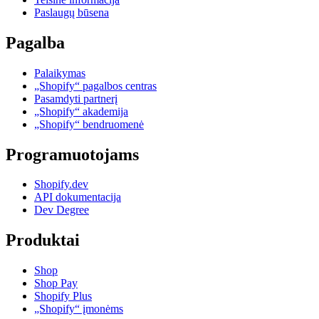
Paslaugų būsena
Pagalba
Palaikymas
„Shopify“ pagalbos centras
Pasamdyti partnerį
„Shopify“ akademija
„Shopify“ bendruomenė
Programuotojams
Shopify.dev
API dokumentacija
Dev Degree
Produktai
Shop
Shop Pay
Shopify Plus
„Shopify“ įmonėms