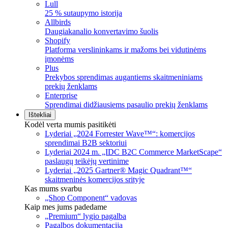
Lull
25 % sutaupymo istorija
Allbirds
Daugiakanalio konvertavimo šuolis
Shopify
Platforma verslininkams ir mažoms bei vidutinėms
įmonėms
Plus
Prekybos sprendimas augantiems skaitmeniniams
prekių ženklams
Enterprise
Sprendimai didžiausiems pasaulio prekių ženklams
Ištekliai
Kodėl verta mumis pasitikėti
Lyderiai „2024 Forrester Wave™“: komercijos
sprendimai B2B sektoriui
Lyderiai 2024 m. „IDC B2C Commerce MarketScape“
paslaugų teikėjų vertinime
Lyderiai „2025 Gartner® Magic Quadrant™“
skaitmeninės komercijos srityje
Kas mums svarbu
„Shop Component“ vadovas
Kaip mes jums padedame
„Premium“ lygio pagalba
Pagalbos dokumentacija