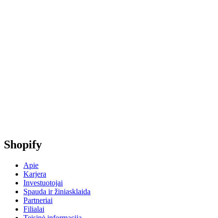
Shopify
Apie
Karjera
Investuotojai
Spauda ir žiniasklaida
Partneriai
Filialai
Teisinė informacija