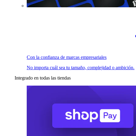
Con la confianza de marcas empresariales
No importa cuál sea tu tamaño, complejidad o ambición.
Integrado en todas las tiendas