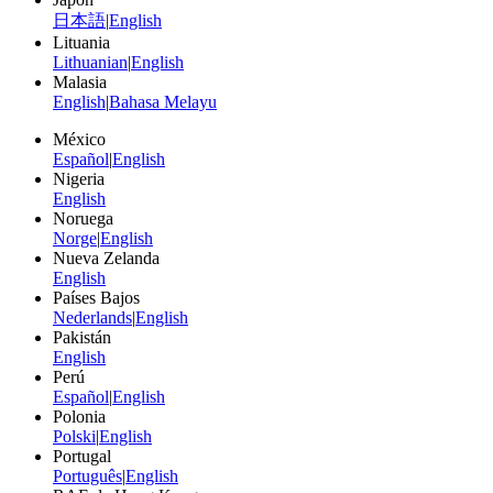
日本語
|
English
Lituania
Lithuanian
|
English
Malasia
English
|
Bahasa Melayu
México
Español
|
English
Nigeria
English
Noruega
Norge
|
English
Nueva Zelanda
English
Países Bajos
Nederlands
|
English
Pakistán
English
Perú
Español
|
English
Polonia
Polski
|
English
Portugal
Português
|
English