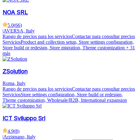
NOA SRL
5.0
(
66
)
|
AVERSA, Italy
Rango de precios para los servicios
Contactar para consultar precios
Servicios
Product and collection setup, Store settings configuration,
Store build or redesign, Store migration, Theme customization
+ 31
más
ZSolution
Roma, Italy
Rango de precios para los servicios
Contactar para consultar precios
Servicios
Store settings configuration, Store build or redesign,
Theme customization, Wholesale/B2B, International expansion
ICT Sviluppo Srl
4.9
(
8
)
|
Arzignano, Italy