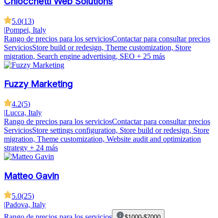
Chiocchetti Web Solutions
5.0
(
13
)
|
Pompei, Italy
Rango de precios para los servicios
Contactar para consultar precios
Servicios
Store build or redesign, Theme customization, Store
migration, Search engine advertising, SEO
+ 25 más
Fuzzy Marketing
4.2
(
5
)
|
Lucca, Italy
Rango de precios para los servicios
Contactar para consultar precios
Servicios
Store settings configuration, Store build or redesign, Store
migration, Theme customization, Website audit and optimization
strategy
+ 24 más
Matteo Gavin
5.0
(
25
)
|
Padova, Italy
Rango de precios para los servicios
$1000-$7000