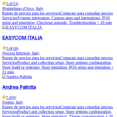
5.0
(
33
)
|
Pomigliano d'Arco, Italy
Rango de precios para los servicios
Contactar para consultar precios
Servicios
Systems integration, Custom apps and integrations, POS
setup and migration, Checkout upgrade, Troubleshooting
+ 20 más
EASYCOM ITALIA
5.0
(
18
)
|
Nocera Inferiore, Italy
Rango de precios para los servicios
Contactar para consultar precios
Servicios
Product and collection setup, Store settings configuration,
Store build or redesign, Store migration, POS setup and migration
+
31 más
Andrea Pallotta
5.0
(
9
)
|
Osimo, Italy
Rango de precios para los servicios
Contactar para consultar precios
Servicios
Product and collection setup, Store settings configuration,
Store build or redesign, Store migration, Theme customization
+ 20