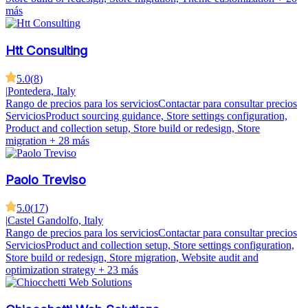
más
Htt Consulting
5.0
(
8
)
|
Pontedera, Italy
Rango de precios para los servicios
Contactar para consultar precios
Servicios
Product sourcing guidance, Store settings configuration,
Product and collection setup, Store build or redesign, Store
migration
+ 28 más
Paolo Treviso
5.0
(
17
)
|
Castel Gandolfo, Italy
Rango de precios para los servicios
Contactar para consultar precios
Servicios
Product and collection setup, Store settings configuration,
Store build or redesign, Store migration, Website audit and
optimization strategy
+ 23 más