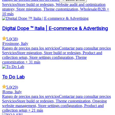
Servicios
Store build or redesign, Website audit and optimization
strategy, Store migration, Theme customization, Wholesale/B2B
+
10 más
Digital Dope ™ Italia | E-commerce & Advertising
5.0
(
38
)
|
Frosinone, Italy
Rango de precios para los servicios
Contactar para consultar precios
Servicios
Store migration, Store build or redesign, Product and
collection setup, Store settings configuration, Theme
customization
+ 31 más
To Do Lab
5.0
(
29
)
|
Roma, Italy
Rango de precios para los servicios
Contactar para consultar precios
Servicios
Store build or redesign, Theme customization, Ongoing
website management, Store settings configuration, Product and
collection setup
+ 21 más