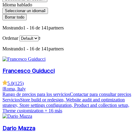
Idioma hablado
Seleccionar un idioma
Borrar todo
Mostrando
1 - 16 de 141
partners
Ordenar
Mostrando
1 - 16 de 141
partners
Francesco Guiducci
5.0
(
125
)
|
Roma, Italy
Rango de precios para los servicios
Contactar para consultar precios
Servicios
Store build or redesign, Website audit and optimization
strategy, Store settings configuration, Product and collection setup,
Theme customization
+ 16 más
Dario Mazza