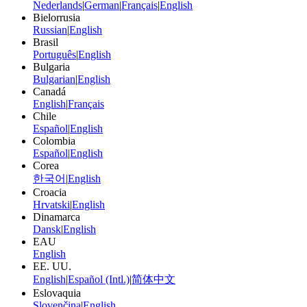
Nederlands
|
German
|
Français
|
English
Bielorrusia
Russian
|
English
Brasil
Português
|
English
Bulgaria
Bulgarian
|
English
Canadá
English
|
Français
Chile
Español
|
English
Colombia
Español
|
English
Corea
한국어
|
English
Croacia
Hrvatski
|
English
Dinamarca
Dansk
|
English
EAU
English
EE. UU.
English
|
Español (Intl.)
|
简体中文
Eslovaquia
Slovenčina
|
English