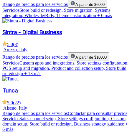
Rango de precios para los servicios
A partir de $6000
Servicios
Store build or redesign, Store migration, Systems
integration, Wholesale/B2B, Theme customization
+ 6 más
Sintra - Digital Business
5.0
(
8
)
|
Arezzo, Italy
Rango de precios para los servicios
A partir de $10000
Servicios
Custom apps and integrations, Store settings configuration,
POS setup and migration, Product and collection setup, Store build
or redesign
+ 13 más
Tunca
5.0
(
22
)
|
Alseno, Italy
Rango de precios para los servicios
Contactar para consultar precios
Servicios
Sales channel setup, Store settings configuration, Custom
domain setup, Store build or redesign, Business strategy guidance
+
6 más