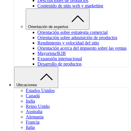
Descripciones de productos
Contenido de sitio web y marketing
Orientación de expertos
Orientación sobre estrategia comercial
Orientación sobre adquisición de productos
Rendimiento y velocidad del sitio
Orientación acerca del impuesto sobre las ventas
Mayorista/B2B
Expansión internacional
Desarrollo de productos
Ubicaciones
Estados Unidos
Canadá
India
Reino Unido
Australia
Alemania
Francia
Italia