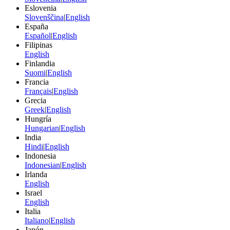
Eslovenia
Slovenščina
|
English
España
Español
|
English
Filipinas
English
Finlandia
Suomi
|
English
Francia
Français
|
English
Grecia
Greek
|
English
Hungría
Hungarian
|
English
India
Hindi
|
English
Indonesia
Indonesian
|
English
Irlanda
English
Israel
English
Italia
Italiano
|
English
Japón