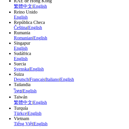
RAE de Hong Kong
繁體中文
|
English
Reino Unido
English
República Checa
Čeština
|
English
Rumania
Romanian
|
English
Singapur
English
Sudáfrica
English
Suecia
Svenska
|
English
Suiza
Deutsch
|
Français
|
Italiano
|
English
Tailandia
ไทย
|
English
Taiwán
繁體中文
|
English
Turquía
Türkçe
|
English
Vietnam
Tiếng Việt
|
English