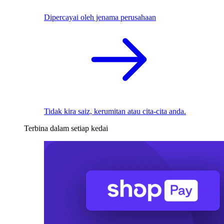
Dipercayai oleh jenama perusahaan
Tidak kira saiz, kerumitan atau cita-cita anda.
Terbina dalam setiap kedai