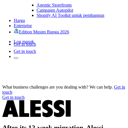
Agentic Storefronts
Campaign Autopilot
Shopify AI Toolkit untuk pembangun
Harga
Enterprise
Edition Musim Bunga 2026
Log masuk
Get in touch
Get in touch
What business challenges are you dealing with? We can help.
Get in
touch
Get in touch
After its 12-week migration, Alessi