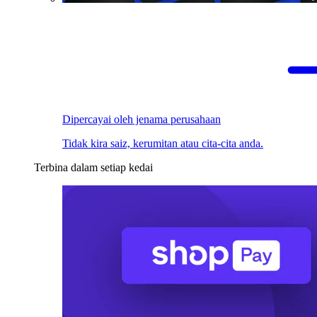
Dipercayai oleh jenama perusahaan
Tidak kira saiz, kerumitan atau cita-cita anda.
Terbina dalam setiap kedai