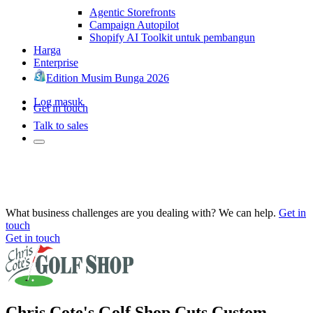
Agentic Storefronts
Campaign Autopilot
Shopify AI Toolkit untuk pembangun
Harga
Enterprise
Edition Musim Bunga 2026
Log masuk
Get in touch
Talk to sales
What business challenges are you dealing with? We can help.
Get in
touch
Get in touch
Chris Cote's Golf Shop Cuts Custom