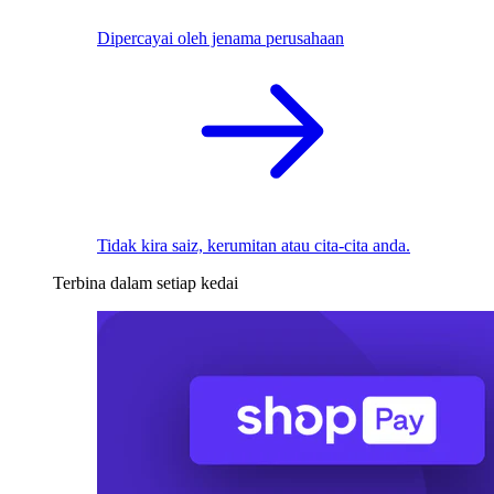
Dipercayai oleh jenama perusahaan
Tidak kira saiz, kerumitan atau cita-cita anda.
Terbina dalam setiap kedai