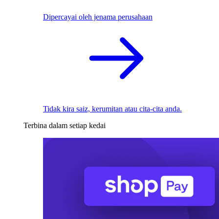
Dipercayai oleh jenama perusahaan
Tidak kira saiz, kerumitan atau cita-cita anda.
Terbina dalam setiap kedai