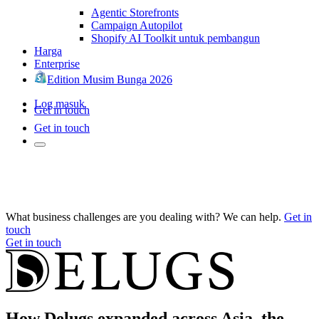
Agentic Storefronts
Campaign Autopilot
Shopify AI Toolkit untuk pembangun
Harga
Enterprise
Edition Musim Bunga 2026
Log masuk
Get in touch
Get in touch
What business challenges are you dealing with? We can help.
Get in
touch
Get in touch
How Delugs expanded across Asia, the