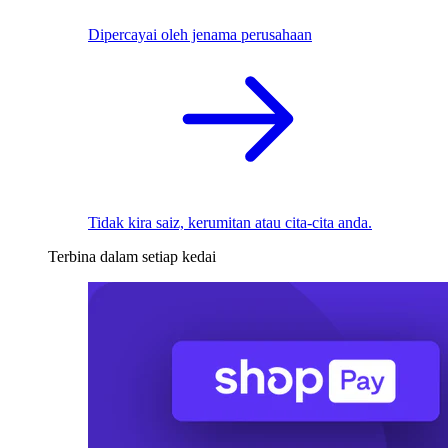
Dipercayai oleh jenama perusahaan
Tidak kira saiz, kerumitan atau cita-cita anda.
Terbina dalam setiap kedai