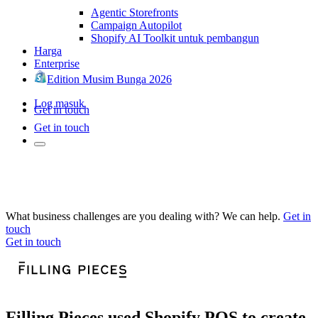
Agentic Storefronts
Campaign Autopilot
Shopify AI Toolkit untuk pembangun
Harga
Enterprise
Edition Musim Bunga 2026
Log masuk
Get in touch
Get in touch
What business challenges are you dealing with? We can help.
Get in
touch
Get in touch
Filling Pieces used Shopify POS to create