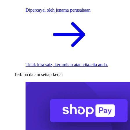
Dipercayai oleh jenama perusahaan
Tidak kira saiz, kerumitan atau cita-cita anda.
Terbina dalam setiap kedai