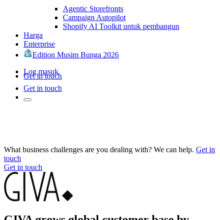
Agentic Storefronts
Campaign Autopilot
Shopify AI Toolkit untuk pembangun
Harga
Enterprise
Edition Musim Bunga 2026
Log masuk
Get in touch
Get in touch
What business challenges are you dealing with? We can help.
Get in
touch
Get in touch
GIVA grows global customer base by