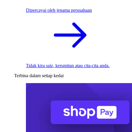
Dipercayai oleh jenama perusahaan
Tidak kira saiz, kerumitan atau cita-cita anda.
Terbina dalam setiap kedai