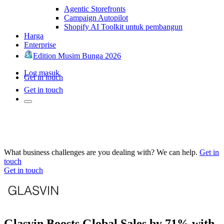
Agentic Storefronts
Campaign Autopilot
Shopify AI Toolkit untuk pembangun
Harga
Enterprise
Edition Musim Bunga 2026
Log masuk
Get in touch
Get in touch
What business challenges are you dealing with? We can help.
Get in
touch
Get in touch
Glasvin Boosts Global Sales by 71% with