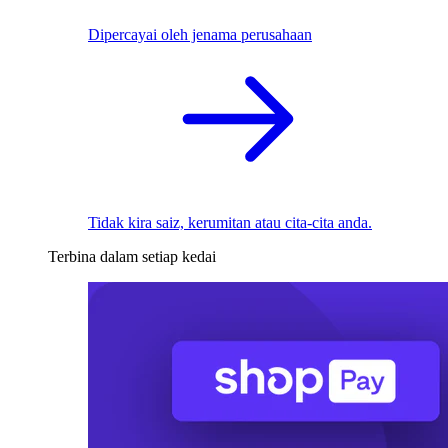
Dipercayai oleh jenama perusahaan
Tidak kira saiz, kerumitan atau cita-cita anda.
Terbina dalam setiap kedai