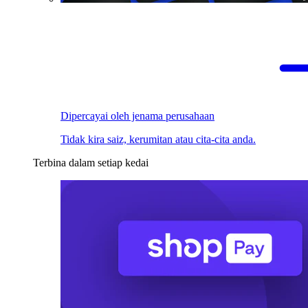
Dipercayai oleh jenama perusahaan
Tidak kira saiz, kerumitan atau cita-cita anda.
Terbina dalam setiap kedai