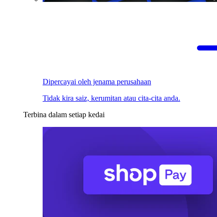
Dipercayai oleh jenama perusahaan
Tidak kira saiz, kerumitan atau cita-cita anda.
Terbina dalam setiap kedai