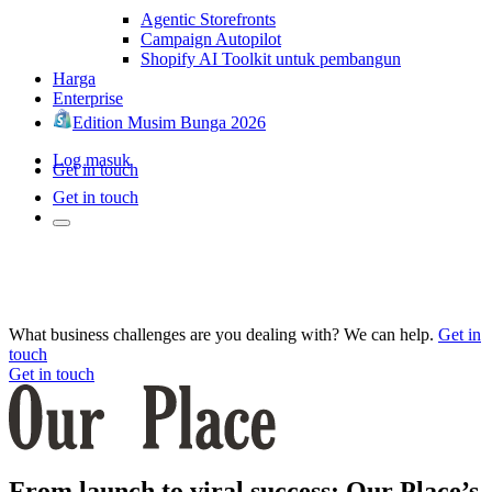
Agentic Storefronts
Campaign Autopilot
Shopify AI Toolkit untuk pembangun
Harga
Enterprise
Edition Musim Bunga 2026
Log masuk
Get in touch
Get in touch
What business challenges are you dealing with? We can help.
Get in
touch
Get in touch
From launch to viral success: Our Place’s