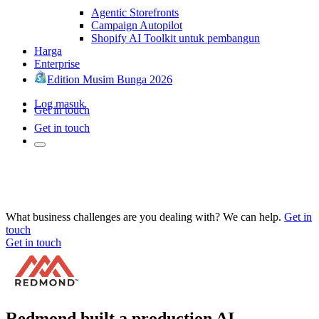
Agentic Storefronts
Campaign Autopilot
Shopify AI Toolkit untuk pembangun
Harga
Enterprise
Edition Musim Bunga 2026
Log masuk
Get in touch
Get in touch
What business challenges are you dealing with? We can help.
Get in
touch
Get in touch
Redmond built a production AI