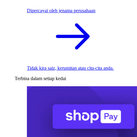
Dipercayai oleh jenama perusahaan
Tidak kira saiz, kerumitan atau cita-cita anda.
Terbina dalam setiap kedai