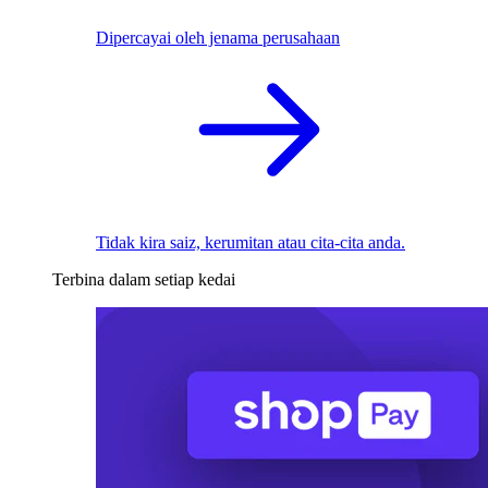
Dipercayai oleh jenama perusahaan
Tidak kira saiz, kerumitan atau cita-cita anda.
Terbina dalam setiap kedai