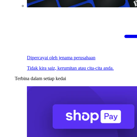
Dipercayai oleh jenama perusahaan
Tidak kira saiz, kerumitan atau cita-cita anda.
Terbina dalam setiap kedai