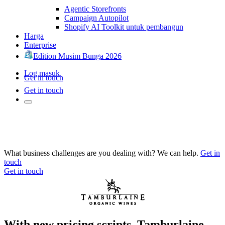
Agentic Storefronts
Campaign Autopilot
Shopify AI Toolkit untuk pembangun
Harga
Enterprise
Edition Musim Bunga 2026
Log masuk
Get in touch
Get in touch
What business challenges are you dealing with? We can help.
Get in
touch
Get in touch
With new pricing scripts, Tamburlaine