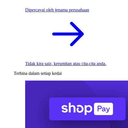
Dipercayai oleh jenama perusahaan
Tidak kira saiz, kerumitan atau cita-cita anda.
Terbina dalam setiap kedai