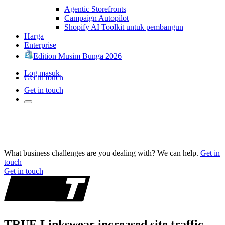
Agentic Storefronts
Campaign Autopilot
Shopify AI Toolkit untuk pembangun
Harga
Enterprise
Edition Musim Bunga 2026
Log masuk
Get in touch
Get in touch
What business challenges are you dealing with? We can help.
Get in
touch
Get in touch
TRUE Linkswear increased site traffic