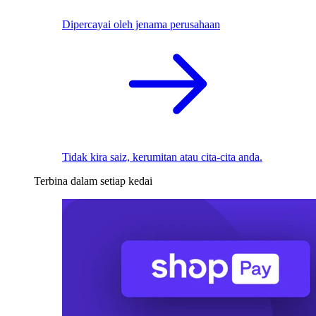
Dipercayai oleh jenama perusahaan
Tidak kira saiz, kerumitan atau cita-cita anda.
Terbina dalam setiap kedai