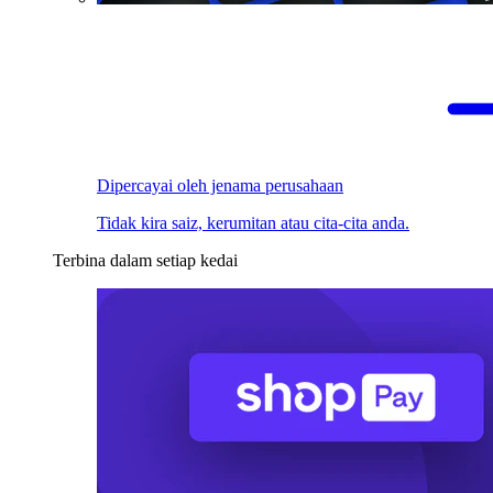
Dipercayai oleh jenama perusahaan
Tidak kira saiz, kerumitan atau cita-cita anda.
Terbina dalam setiap kedai